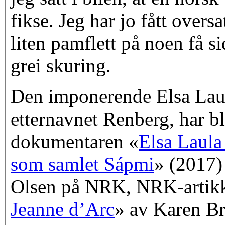
fikse. Jeg har jo fått overs
liten pamflett på noen få s
grei skuring.
Den imponerende Elsa Laula
etternavnet Renberg, har bl
dokumentaren «
Elsa Laula
som samlet Sápmi
» (2017)
Olsen på NRK, NRK-artikk
Jeanne d’Arc
» av Karen B