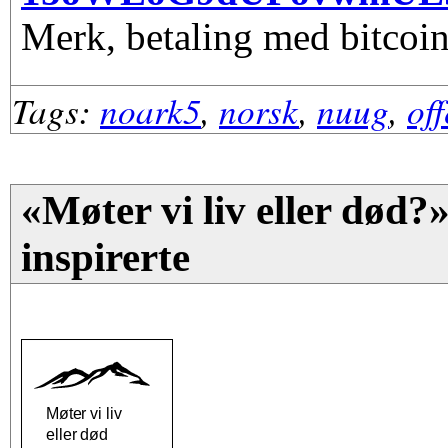
Merk, betaling med bitcoin
Tags:
noark5
,
norsk
,
nuug
,
of
«Møter vi liv eller død?
inspirerte