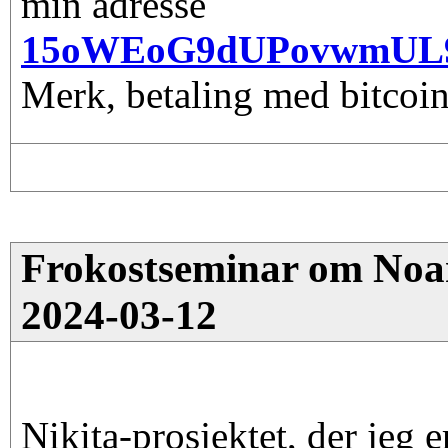
min adresse
15oWEoG9dUPovwmUL
Merk, betaling med bitcoin
Frokostseminar om Noark
2024-03-12
Nikita-prosjektet, der jeg e