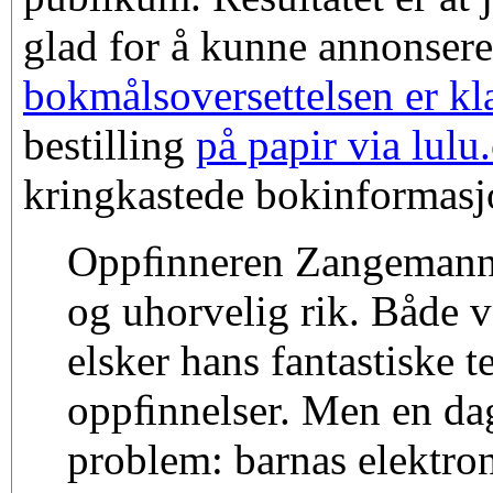
glad for å kunne annonsere
bokmålsoversettelsen er kla
bestilling
på papir via lul
kringkastede bokinformasjo
Oppﬁnneren Zangemann 
og uhorvelig rik. Både 
elsker hans fantastiske t
oppﬁnnelser. Men en dag
problem: barnas elektron