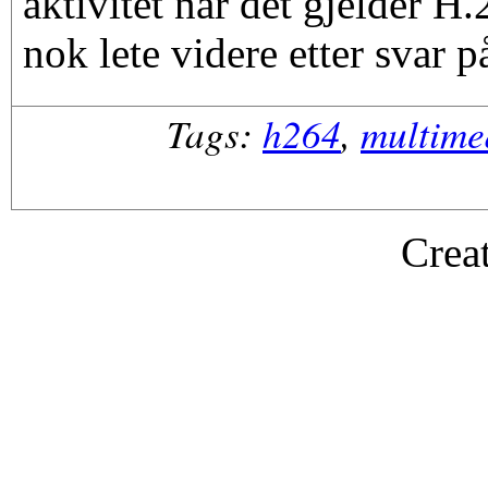
aktivitet når det gjelder H
nok lete videre etter svar p
Tags:
h264
,
multime
Crea