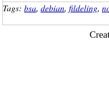
Tags:
bsa
,
debian
,
fildeling
,
n
Crea