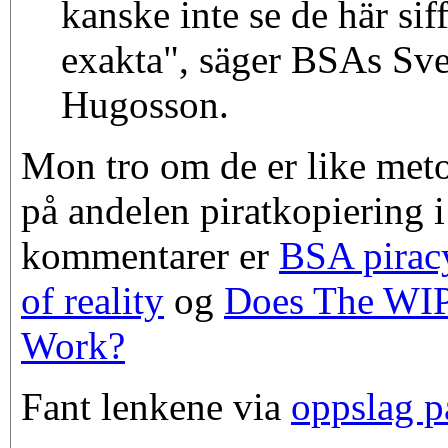
kanske inte se de här sif
exakta", säger BSAs Sve
Hugosson.
Mon tro om de er like meto
på andelen piratkopiering 
kommentarer er
BSA piracy
of reality
og
Does The WIP
Work?
Fant lenkene via
oppslag p