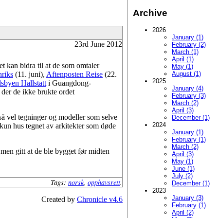
Archive
2026
January (1)
23rd June 2012
February (2)
March (1)
April (1)
et kan bidra til at de som omtaler
May (1)
riks
(11. juni),
Aftenposten Reise
(22.
August (1)
2025
dsbyen Hallstatt
i Guangdong-
January (4)
der de ikke brukte ordet
February (3)
March (2)
April (3)
å vel tegninger og modeller som selve
December (1)
2024
 kun hus tegnet av arkitekter som døde
January (1)
February (1)
March (2)
 men gitt at de ble bygget før midten
April (3)
May (1)
June (1)
July (2)
Tags:
norsk
,
opphavsrett
.
December (1)
2023
January (3)
Created by
Chronicle v4.6
February (1)
April (2)