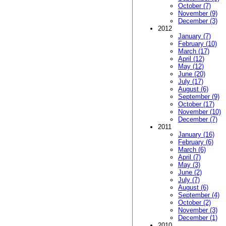
October (7)
November (9)
December (3)
2012
January (7)
February (10)
March (17)
April (12)
May (12)
June (20)
July (17)
August (6)
September (9)
October (17)
November (10)
December (7)
2011
January (16)
February (6)
March (6)
April (7)
May (3)
June (2)
July (7)
August (6)
September (4)
October (2)
November (3)
December (1)
2010