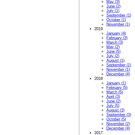
May (3)
June (2)
July (1)
September (1)
October (1)
November (1)
2019
January (4)
February (3)
March (3)
May (2)
June (5)
July (2)
August (1)
September (1)
November (1)
December (4)
2018
January (1)
February (5)
March (5)
April (3)
June (2)
July (5)
August (3)
September (3)
October (5)
November (2)
December (4)
2017