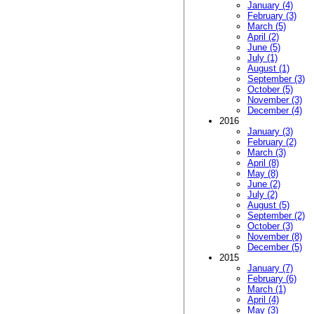
January (4)
February (3)
March (5)
April (2)
June (5)
July (1)
August (1)
September (3)
October (5)
November (3)
December (4)
2016
January (3)
February (2)
March (3)
April (8)
May (8)
June (2)
July (2)
August (5)
September (2)
October (3)
November (8)
December (5)
2015
January (7)
February (6)
March (1)
April (4)
May (3)