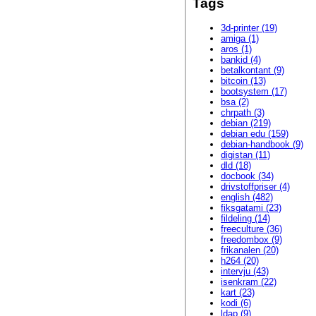
Tags
3d-printer (19)
amiga (1)
aros (1)
bankid (4)
betalkontant (9)
bitcoin (13)
bootsystem (17)
bsa (2)
chrpath (3)
debian (219)
debian edu (159)
debian-handbook (9)
digistan (11)
dld (18)
docbook (34)
drivstoffpriser (4)
english (482)
fiksgatami (23)
fildeling (14)
freeculture (36)
freedombox (9)
frikanalen (20)
h264 (20)
intervju (43)
isenkram (22)
kart (23)
kodi (6)
ldap (9)