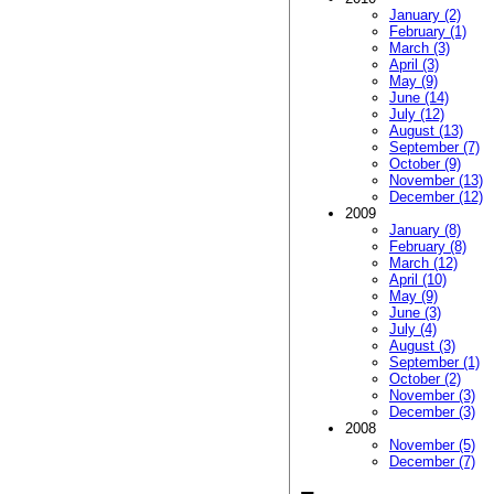
January (2)
February (1)
March (3)
April (3)
May (9)
June (14)
July (12)
August (13)
September (7)
October (9)
November (13)
December (12)
2009
January (8)
February (8)
March (12)
April (10)
May (9)
June (3)
July (4)
August (3)
September (1)
October (2)
November (3)
December (3)
2008
November (5)
December (7)