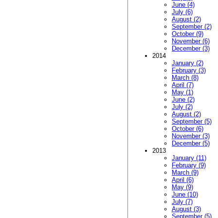
June (4)
July (6)
August (2)
September (2)
October (9)
November (6)
December (3)
2014
January (2)
February (3)
March (8)
April (7)
May (1)
June (2)
July (2)
August (2)
September (5)
October (6)
November (3)
December (5)
2013
January (11)
February (9)
March (9)
April (6)
May (9)
June (10)
July (7)
August (3)
September (5)