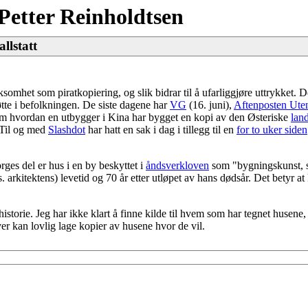
Petter Reinholdtsen
llstatt
ksomhet som piratkopiering, og slik bidrar til å ufarliggjøre uttrykket. D
tte i befolkningen. De siste dagene har
VG
(16. juni),
Aftenposten Uten
 om hvordan en utbygger i Kina har bygget en kopi av den Østeriske
lan
 Til og med
Slashdot
har hatt en sak i dag i tillegg til en
for to uker siden
ges del er hus i en by beskyttet i
åndsverkloven
som "bygningskunst, s
arkitektens) levetid og 70 år etter utløpet av hans dødsår. Det betyr at
storie. Jeg har ikke klart å finne kilde til hvem som har tegnet husene,
er kan lovlig lage kopier av husene hvor de vil.