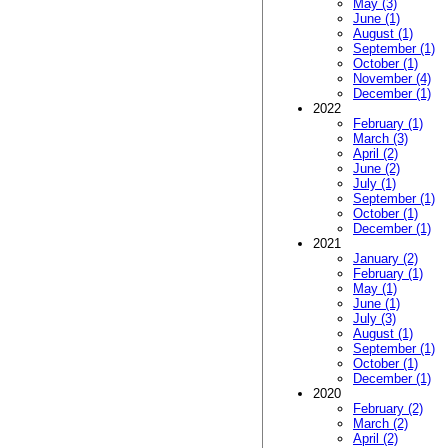
May (3)
June (1)
August (1)
September (1)
October (1)
November (4)
December (1)
2022
February (1)
March (3)
April (2)
June (2)
July (1)
September (1)
October (1)
December (1)
2021
January (2)
February (1)
May (1)
June (1)
July (3)
August (1)
September (1)
October (1)
December (1)
2020
February (2)
March (2)
April (2)