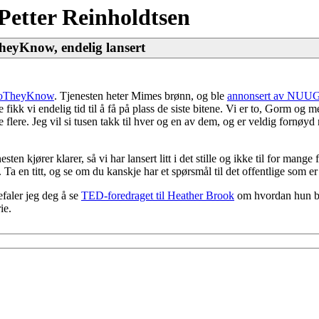
Petter Reinholdtsen
heyKnow, endelig lansert
oTheyKnow
. Tjenesten heter Mimes brønn, og ble
annonsert av NUU
fikk vi endelig tid til å få på plass de siste bitene. Vi er to, Gorm og 
 flere. Jeg vil si tusen takk til hver og en av dem, og er veldig fornøyd 
en kjører klarer, så vi har lansert litt i det stille og ikke til for mang
 Ta en titt, og se om du kanskje har et spørsmål til det offentlige som 
efaler jeg deg å se
TED-foredraget til Heather Brook
om hvordan hun b
ie.