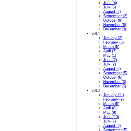
June (4)
July (6)
August (2)
September (2)
October (9)
November (6)
December (3)
2014
January (2)
February (3)
March (8)
April (7)
May (1)
June (2)
July (2)
August (2)
September (5)
October (6)
November (3)
December (5)
2013
January (11)
February (9)
March (9)
April (6)
May (9)
June (10)
July (7)
August (3)
September (5)