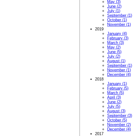
May (3)
June (2)
July (1)
September (1)
October (1)
November (1)
2019
January (4)
February (3)
March (3)
May (2)
June (5)
July (2)
August (1)
September (1)
November (1)
December (4)
2018
January (1)
February (5)
March (5)
April (3)
June (2)
July (5)
August (3)
September (3)
October (5)
November (2)
December (4)
2017