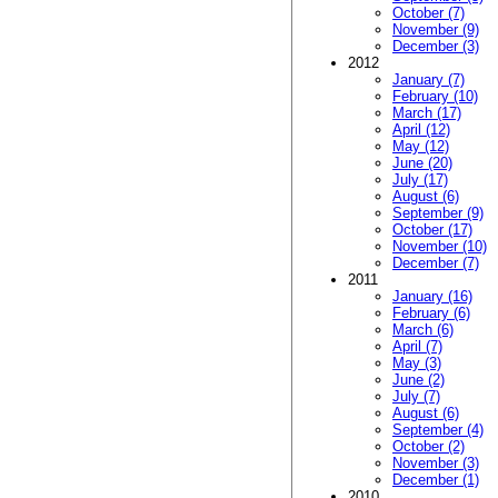
October (7)
November (9)
December (3)
2012
January (7)
February (10)
March (17)
April (12)
May (12)
June (20)
July (17)
August (6)
September (9)
October (17)
November (10)
December (7)
2011
January (16)
February (6)
March (6)
April (7)
May (3)
June (2)
July (7)
August (6)
September (4)
October (2)
November (3)
December (1)
2010