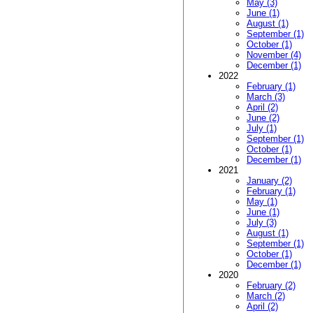
May (3)
June (1)
August (1)
September (1)
October (1)
November (4)
December (1)
2022
February (1)
March (3)
April (2)
June (2)
July (1)
September (1)
October (1)
December (1)
2021
January (2)
February (1)
May (1)
June (1)
July (3)
August (1)
September (1)
October (1)
December (1)
2020
February (2)
March (2)
April (2)