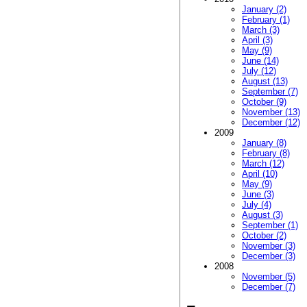
January (2)
February (1)
March (3)
April (3)
May (9)
June (14)
July (12)
August (13)
September (7)
October (9)
November (13)
December (12)
2009
January (8)
February (8)
March (12)
April (10)
May (9)
June (3)
July (4)
August (3)
September (1)
October (2)
November (3)
December (3)
2008
November (5)
December (7)