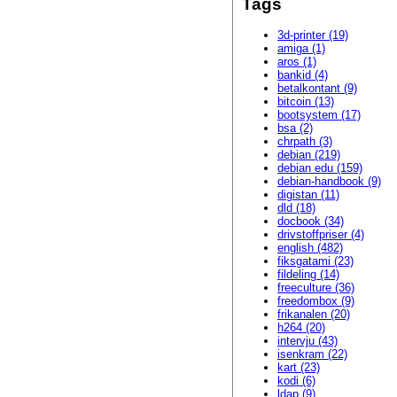
Tags
3d-printer (19)
amiga (1)
aros (1)
bankid (4)
betalkontant (9)
bitcoin (13)
bootsystem (17)
bsa (2)
chrpath (3)
debian (219)
debian edu (159)
debian-handbook (9)
digistan (11)
dld (18)
docbook (34)
drivstoffpriser (4)
english (482)
fiksgatami (23)
fildeling (14)
freeculture (36)
freedombox (9)
frikanalen (20)
h264 (20)
intervju (43)
isenkram (22)
kart (23)
kodi (6)
ldap (9)