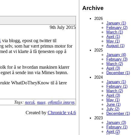
Archive
2026
January (1)
9th July 2015
February (2)
March (1)
April (1)
G
via blogg, epost og twitter til
May (1)
meg selv, som har vært primus motor for
August (1)
2025
med at vi klarte å få tjenesten opp å
January (4)
February (3)
March (2)
e folk for å se hvordan maskinen klarer
April (3)
er egnet å sende inn via Mimes brønn.
December (1)
2024
January (1)
rukte WhatDoTheyKnow til å lære
February (1)
March (2)
April (3)
May (1)
Tags:
norsk
,
nuug
,
offentlig innsyn
.
June (1)
July (2)
Created by
Chronicle v4.6
December (1)
2023
January (3)
February (1)
April (2)