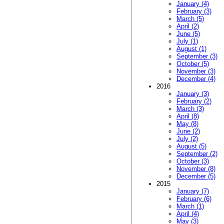
January (4)
February (3)
March (5)
April (2)
June (5)
July (1)
August (1)
September (3)
October (5)
November (3)
December (4)
2016
January (3)
February (2)
March (3)
April (8)
May (8)
June (2)
July (2)
August (5)
September (2)
October (3)
November (8)
December (5)
2015
January (7)
February (6)
March (1)
April (4)
May (3)