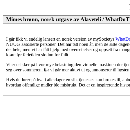
Mimes brønn, norsk utgave av Alaveteli / WhatDoT
I går fikk vi endelig lansert en norsk version av mySocietys
WhatD
NUUG-assosierte personer. Det har tatt noen år, men de siste dagene 
det hele, men vi har fått hjelp med oversettelser og oppsett fra mange
kjøre før ferietiden slo inn for fullt.
Vi er usikker på hvor mye belastning den virtuelle maskinen der tjenest
seg over sommeren, før vi går mer aktivt ut og annonserer til høsten.
Hvis du lurer på hva i alle dager en slik tjenestes kan brukes til, anb
hvordan offentlige midler ble misbrukt. Det er en inspirerende histor