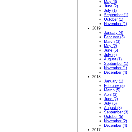
May (3)
June (2)
July (1)
September (1)
October (1)
November (1)
2019
January (4)
February (3)
March (3)
May (2)
June (5)
July (2)
August (1)
September (1)
November (1)
December (4)
2018
January (1)
February (5)
March (5)
April (3)
June (2)
July (5)
August (3)
September (3)
October (5)
November (2)
December (4)
2017