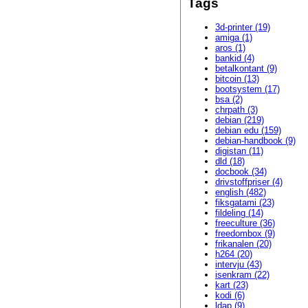
Tags
3d-printer (19)
amiga (1)
aros (1)
bankid (4)
betalkontant (9)
bitcoin (13)
bootsystem (17)
bsa (2)
chrpath (3)
debian (219)
debian edu (159)
debian-handbook (9)
digistan (11)
dld (18)
docbook (34)
drivstoffpriser (4)
english (482)
fiksgatami (23)
fildeling (14)
freeculture (36)
freedombox (9)
frikanalen (20)
h264 (20)
intervju (43)
isenkram (22)
kart (23)
kodi (6)
ldap (9)