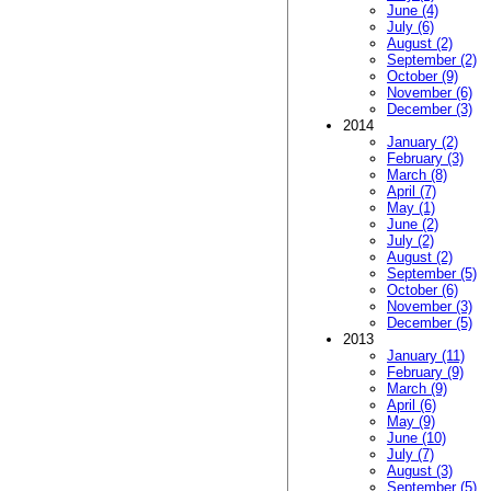
June (4)
July (6)
August (2)
September (2)
October (9)
November (6)
December (3)
2014
January (2)
February (3)
March (8)
April (7)
May (1)
June (2)
July (2)
August (2)
September (5)
October (6)
November (3)
December (5)
2013
January (11)
February (9)
March (9)
April (6)
May (9)
June (10)
July (7)
August (3)
September (5)