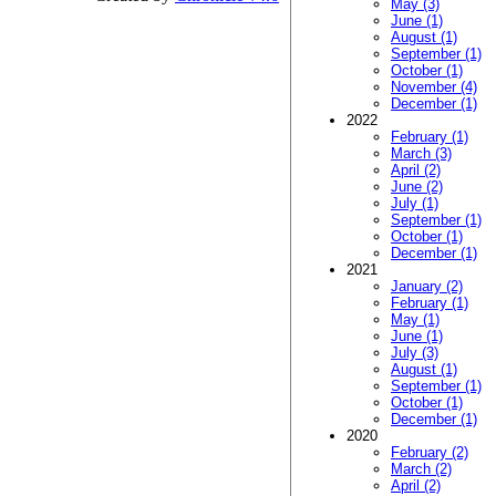
May (3)
June (1)
August (1)
September (1)
October (1)
November (4)
December (1)
2022
February (1)
March (3)
April (2)
June (2)
July (1)
September (1)
October (1)
December (1)
2021
January (2)
February (1)
May (1)
June (1)
July (3)
August (1)
September (1)
October (1)
December (1)
2020
February (2)
March (2)
April (2)