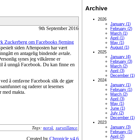
Archive
2026
January (1)
9th September 2016
February (2)
March (1)
April (1)
Mark Zuckerberg om Facebooks fjerning
May (1)
Spesielt siden Aftenposten har vært
August (1)
2025
nngått en antagelig bindende avtale.
January (4)
 Personlig synes jeg vilkårene er
February (3)
r til å unngå Facebook. Du kan finne en
March (2)
April (3)
December (1)
2024
er ved å omfavne Facebook slik de gjør
January (1)
ssamfunnet og raderer ut lesernes
February (1)
ter med makta.
March (2)
April (3)
May (1)
June (1)
July (2)
December (1)
2023
Tags:
norsk
,
surveillance
.
January (3)
February (1)
April (2)
Created by
Chronicle v4.6