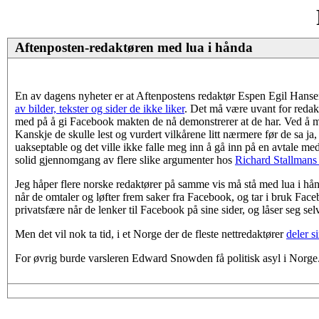
Aftenposten-redaktøren med lua i hånda
En av dagens nyheter er at Aftenpostens redaktør Espen Egil Hans
av bilder, tekster og sider de ikke liker
. Det må være uvant for redakt
med på å gi Facebook makten de nå demonstrerer at de har. Ved å me
Kanskje de skulle lest og vurdert vilkårene litt nærmere før de sa ja, 
uakseptable og det ville ikke falle meg inn å gå inn på en avtale med
solid gjennomgang av flere slike argumenter hos
Richard Stallmans
Jeg håper flere norske redaktører på samme vis må stå med lua i hånd
når de omtaler og løfter frem saker fra Facebook, og tar i bruk Face
privatsfære når de lenker til Facebook på sine sider, og låser seg s
Men det vil nok ta tid, i et Norge der de fleste nettredaktører
deler s
For øvrig burde varsleren Edward Snowden få politisk asyl i Norge