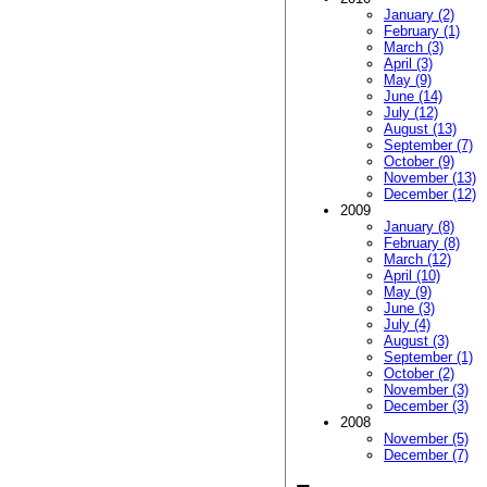
January (2)
February (1)
March (3)
April (3)
May (9)
June (14)
July (12)
August (13)
September (7)
October (9)
November (13)
December (12)
2009
January (8)
February (8)
March (12)
April (10)
May (9)
June (3)
July (4)
August (3)
September (1)
October (2)
November (3)
December (3)
2008
November (5)
December (7)