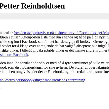
Petter Reinholdtsen
en bruker
forsiden av papiravisen på et åpent brev til Facebooks sjef 
øren i avisen Aftenposten å stå med lua i handa og håpe på å bli hørt. 
lde seg inn i Facebook-samfunnet har de sagt ja til bruksvilkårene og i
i stedet for å klage over at reglende de har valgt å akseptere blir fulgt?
 slike vilkår. I tillegg til uakseptable vilkår er det mange andre grunne
 side om Facebook
.
en inntil de forstår at de selv er med på å føre samfunnet på ville vei
book som distribusjonskanal for sine nyheter. De bidrar til overvåkning
elv inne i en omgivelse der det er Facebook, og ikke redaktøren, som sit
ine leseres personopplysinger med utenlands etterretning
.
.