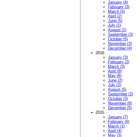
January (4)
February (3)
March (5)
April (2)
June (5)
July (1)
August (1)
September (3)
October (5)
November (3)
December (4)
2016
January (3)
February (2)
March (3)
April (8)
May (8)
June (2)
July (2)
August (5)
September (2)
October (3)
November (8)
December (5)
2015
January (7)
February (6)
March (1)
April (4)
May (3)