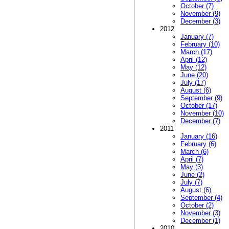
October (7)
November (9)
December (3)
2012
January (7)
February (10)
March (17)
April (12)
May (12)
June (20)
July (17)
August (6)
September (9)
October (17)
November (10)
December (7)
2011
January (16)
February (6)
March (6)
April (7)
May (3)
June (2)
July (7)
August (6)
September (4)
October (2)
November (3)
December (1)
2010