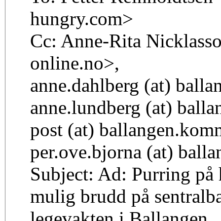
hungry.com>
Cc: Anne-Rita Nicklasson
online.no>,
anne.dahlberg (at) balla
anne.lundberg (at) balla
post (at) ballangen.kom
per.ove.bjorna (at) bal
Subject: Ad: Purring på
mulig brudd på sentralb
legevakten i Ballangen