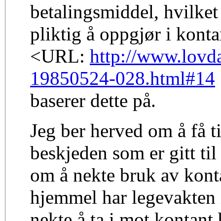
betalingsmiddel, hvilket 
pliktig å oppgjør i konta
<URL:
http://www.lovda
19850524-028.html#14
baserer dette på.
Jeg ber herved om å få t
beskjeden som er gitt ti
om å nekte bruk av kont
hjemmel har legevakten i
nekte å ta i mot kontant b