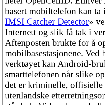
heter OpenCellID. Enhver
basert mobiltelefon kan ta 
IMSI Catcher Detector
» ve
Internett og slik få tak i v
Aftenposten brukte for å o
mobilbasestasjonene. Ved h
verktøyet kan Android-bruk
smarttelefonen når slike o
det er kriminelle, offisiell
utenlandske etterretningso