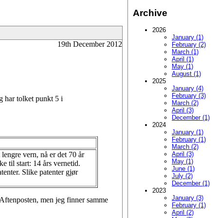
Archive
2026
January (1)
19th December 2012
February (2)
March (1)
April (1)
May (1)
August (1)
2025
January (4)
February (3)
g har tolket punkt 5 i
March (2)
April (3)
December (1)
2024
January (1)
February (1)
March (2)
lengre vern, nå er det 70 år
April (3)
May (1)
 til start: 14 års vernetid.
June (1)
enter. Slike patenter gjør
July (2)
December (1)
2023
January (3)
ra Aftenposten, men jeg finner samme
February (1)
April (2)