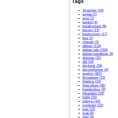
Tags
3d-printer (19)
amiga (1)
aros (1)
bankid (4)
betalkontant (9)
bitcoin (13)
bootsystem (17)
bsa (2)
chrpath (3)
debian (219)
debian edu (159)
debian-handbook (9)
digistan (11)
dld (18)
docbook (34)
drivstoffpriser (4)
english (482)
fiksgatami (23)
fildeling (14)
freeculture (36)
freedombox (9)
frikanalen (20)
h264 (20)
intervju (43)
isenkram (22)
kart (23)
kodi (6)
ldap (9)