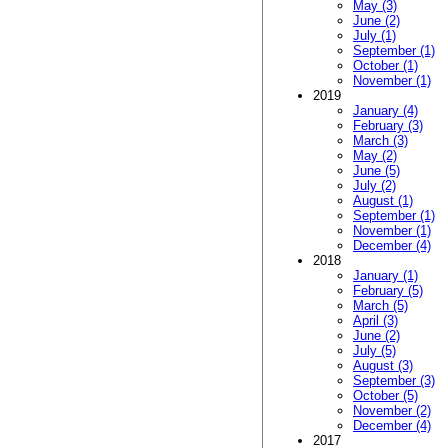
May (3)
June (2)
July (1)
September (1)
October (1)
November (1)
2019
January (4)
February (3)
March (3)
May (2)
June (5)
July (2)
August (1)
September (1)
November (1)
December (4)
2018
January (1)
February (5)
March (5)
April (3)
June (2)
July (5)
August (3)
September (3)
October (5)
November (2)
December (4)
2017