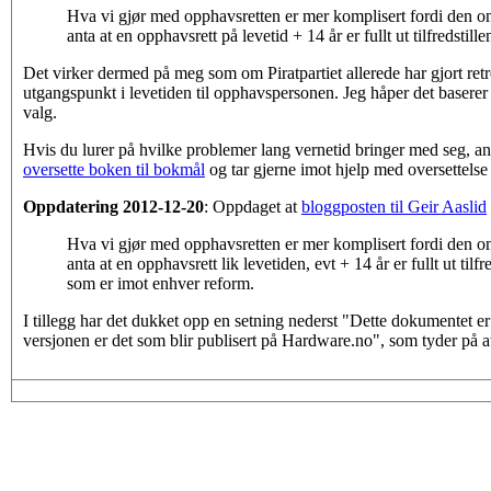
Hva vi gjør med opphavsretten er mer komplisert fordi den o
anta at en opphavsrett på levetid + 14 år er fullt ut tilfredstille
Det virker dermed på meg som om Piratpartiet allerede har gjort retre
utgangspunkt i levetiden til opphavspersonen. Jeg håper det baserer seg
valg.
Hvis du lurer på hvilke problemer lang vernetid bringer med seg, an
oversette boken til bokmål
og tar gjerne imot hjelp med oversettelse
Oppdatering 2012-12-20
: Oppdaget at
bloggposten til Geir Aaslid
Hva vi gjør med opphavsretten er mer komplisert fordi den o
anta at en opphavsrett lik levetiden, evt + 14 år er fullt ut til
som er imot enhver reform.
I tillegg har det dukket opp en setning nederst "Dette dokumentet er 
versjonen er det som blir publisert på Hardware.no", som tyder på at