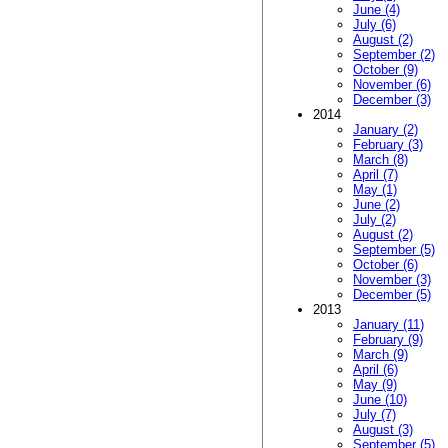
June (4)
July (6)
August (2)
September (2)
October (9)
November (6)
December (3)
2014
January (2)
February (3)
March (8)
April (7)
May (1)
June (2)
July (2)
August (2)
September (5)
October (6)
November (3)
December (5)
2013
January (11)
February (9)
March (9)
April (6)
May (9)
June (10)
July (7)
August (3)
September (5)