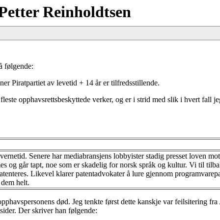
Petter Reinholdtsen
på følgende:
r Piratpartiet av levetid + 14 år er tilfredsstillende.
fleste opphavsrettsbeskyttede verker, og er i strid med slik i hvert fall je
vernetid. Senere har mediabransjens lobbyister stadig presset loven mot 
 og går tapt, noe som er skadelig for norsk språk og kultur. Vi til tilbake
atenteres. Likevel klarer patentadvokater å lure gjennom programvarepat
 dem helt.
 opphavspersonens død. Jeg tenkte først dette kanskje var feilsitering f
ttsider. Der skriver han følgende: