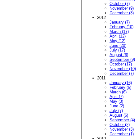
October (7)
November (9)
December (3)
2012
January (7)
February (10)
March (17)
April (12)
May (12)
June (20)
July (17)
August (6)
September (9)
October (17)
November (10)
December (7)
2011
January (16)
February (6)
March (6)
April (7)
May (3)
June (2)
July (7)
August (6)
September (4)
October (2)
November (3)
December (1)
2010