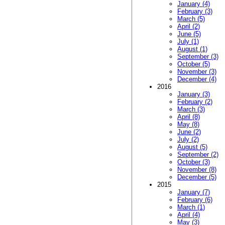
January (4)
February (3)
March (5)
April (2)
June (5)
July (1)
August (1)
September (3)
October (5)
November (3)
December (4)
2016
January (3)
February (2)
March (3)
April (8)
May (8)
June (2)
July (2)
August (5)
September (2)
October (3)
November (8)
December (5)
2015
January (7)
February (6)
March (1)
April (4)
May (3)