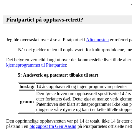
Piratpartiet på opphavs-retrett?
Jeg ble overrasket over å se at Piratpartiet i
Aftenposten
er referert 
Når det gjelder retten til opphavsrett for kulturproduktene, mene
Det betyr en vernetid langt ut over det kommersielle livet til de aller 
kjerneprogrammet til Piratpartiet
:
5: Åndsverk og patenter: tilbake til start
forslag:
14 års opphavsrett og ingen programvarepatenter
Den første loven om opphavsrett spesifiserte 14 års 
etter forfatters død. Dette gjør at mange verk glemmes
grunn:
Patentloven sier klart at dataprogrammer ikke kan p
dingsene våre dyrere og kan i enkelte tilfelle stoppe
Den opprinnelige opphavsretten var på 14 år totalt, ikke 14 år etter
påstand i en
bloggpost fra Geir Aaslid
på Piratpartietes offisielle ne