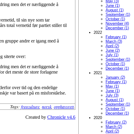
May (3)
dring men det er nærliggende å
June (1)
August (1)
September (1)
October (1)
rnetid, til sin nye som tar
November (4)
total vernetid før partiet stiller til
December (1)
2022
February (1)
en gruppe andre er igang med å
March (3)
April (2)
June (2)
July (1)
g siterte over:
September (1)
October (1)
dring men det er nærliggende å
December (1)
 for det meste de store forlagene
2021
January (2)
February (1)
May (1)
 derfor over tid og den endelige
June (1)
skje var basert på en misforståelse.
July (3)
August (1)
September (1)
Tags:
freeculture
,
norsk
,
opphavsrett
.
October (1)
December (1)
Created by
Chronicle v4.6
2020
February (2)
March (2)
April (2)