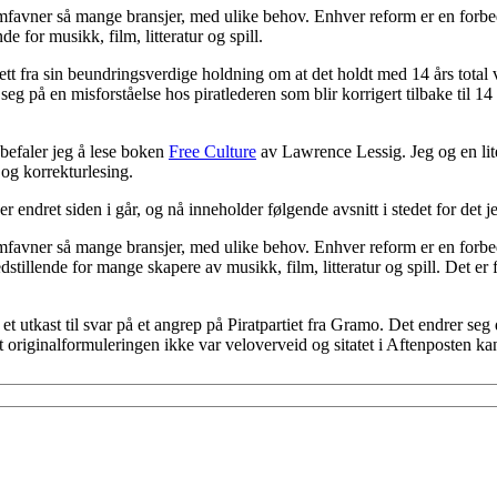
mfavner så mange bransjer, med ulike behov. Enhver reform er en forbe
nde for musikk, film, litteratur og spill.
tt fra sin beundringsverdige holdning om at det holdt med 14 års total ve
 på en misforståelse hos piratlederen som blir korrigert tilbake til 14 års 
befaler jeg å lese boken
Free Culture
av Lawrence Lessig. Jeg og en lit
 og korrekturlesing.
er endret siden i går, og nå inneholder følgende avsnitt i stedet for det je
mfavner så mange bransjer, med ulike behov. Enhver reform er en forbe
fredstillende for mange skapere av musikk, film, litteratur og spill. Det er
et utkast til svar på et angrep på Piratpartiet fra Gramo. Det endrer seg
 originalformuleringen ikke var veloverveid og sitatet i Aftenposten kan