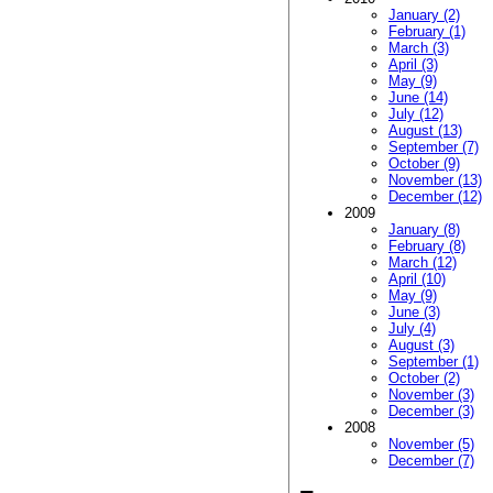
January (2)
February (1)
March (3)
April (3)
May (9)
June (14)
July (12)
August (13)
September (7)
October (9)
November (13)
December (12)
2009
January (8)
February (8)
March (12)
April (10)
May (9)
June (3)
July (4)
August (3)
September (1)
October (2)
November (3)
December (3)
2008
November (5)
December (7)