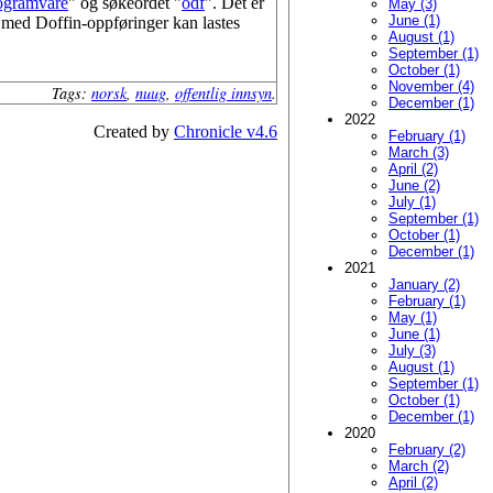
rogramvare
" og søkeordet "
odf
". Det er
May (3)
June (1)
en med Doffin-oppføringer kan lastes
August (1)
September (1)
October (1)
November (4)
Tags:
norsk
,
nuug
,
offentlig innsyn
.
December (1)
2022
Created by
Chronicle v4.6
February (1)
March (3)
April (2)
June (2)
July (1)
September (1)
October (1)
December (1)
2021
January (2)
February (1)
May (1)
June (1)
July (3)
August (1)
September (1)
October (1)
December (1)
2020
February (2)
March (2)
April (2)