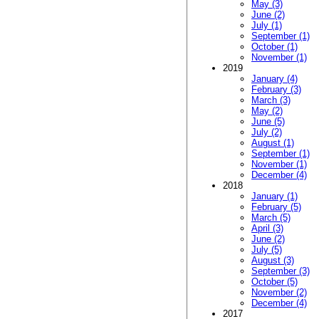
May (3)
June (2)
July (1)
September (1)
October (1)
November (1)
2019
January (4)
February (3)
March (3)
May (2)
June (5)
July (2)
August (1)
September (1)
November (1)
December (4)
2018
January (1)
February (5)
March (5)
April (3)
June (2)
July (5)
August (3)
September (3)
October (5)
November (2)
December (4)
2017