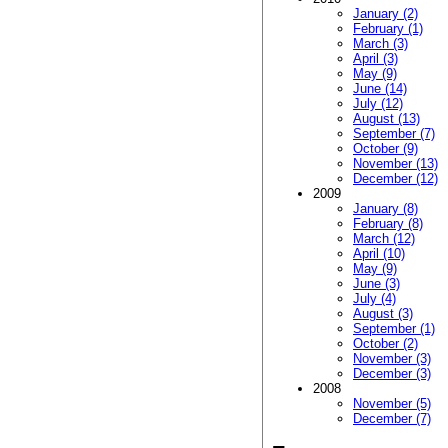
January (2)
February (1)
March (3)
April (3)
May (9)
June (14)
July (12)
August (13)
September (7)
October (9)
November (13)
December (12)
2009
January (8)
February (8)
March (12)
April (10)
May (9)
June (3)
July (4)
August (3)
September (1)
October (2)
November (3)
December (3)
2008
November (5)
December (7)