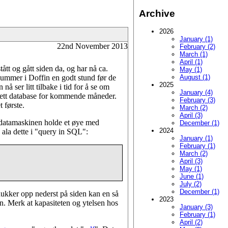
Archive
2026
January (1)
22nd November 2013
February (2)
March (1)
April (1)
tt og gått siden da, og har nå ca.
May (1)
snummer i Doffin en godt stund før de
August (1)
2025
nå ser litt tilbake i tid for å se om
January (4)
plett database for kommende måneder.
February (3)
 første.
March (2)
April (3)
 datamaskinen holde et øye med
December (1)
2024
 ala dette i "query in SQL":
January (1)
February (1)
March (2)
April (3)
May (1)
June (1)
July (2)
December (1)
dukker opp nederst på siden kan en så
2023
en. Merk at kapasiteten og ytelsen hos
January (3)
February (1)
April (2)