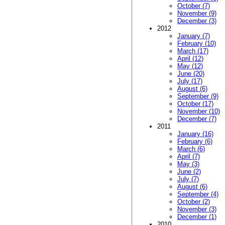
October (7)
November (9)
December (3)
2012
January (7)
February (10)
March (17)
April (12)
May (12)
June (20)
July (17)
August (6)
September (9)
October (17)
November (10)
December (7)
2011
January (16)
February (6)
March (6)
April (7)
May (3)
June (2)
July (7)
August (6)
September (4)
October (2)
November (3)
December (1)
2010