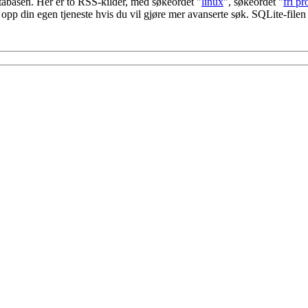
tabasen. Her er to RSS-kilder, med søkeordet "
linux
", søkeordet "
fri p
ett opp din egen tjeneste hvis du vil gjøre mer avanserte søk. SQLite-fil