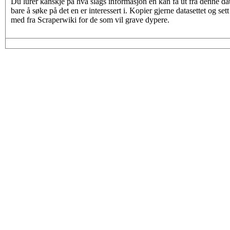
Du lurer kanskje på hva slags informasjon en kan få ut fra denne da
bare å søke på det en er interessert i. Kopier gjerne datasettet og s
med fra Scraperwiki for de som vil grave dypere.