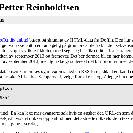
Petter Reinholdtsen
in
 offentlig anbud
basert på skraping av HTML-data fra Doffin. Den har stå
ger var ikke blitt med, antagelig på grunn av at de fikk tildelt sekven
den slapp sist ikke fikk dem med seg. Jeg har fikset litt slik at skraperen 
a midten av september 2013 og fremover. Det bør dermed bli en mer kom
n av september 2013, men tør ikke garantere at det blir prioritert med det
tabasen kan brukes og integreres med en RSS-leser, slik at en kan la
d å besøke
API-et hos Scraperwiki, velge format rss2 og så legge inn noe
ption,

ux%'

 tittel. En kan lage mer avanserte søk hvis en ønsker det. URL-en som 
å beskjed hvis det dukker opp anbud med det aktuelle nøkkelordet i tekst
enn en gang hver dag.