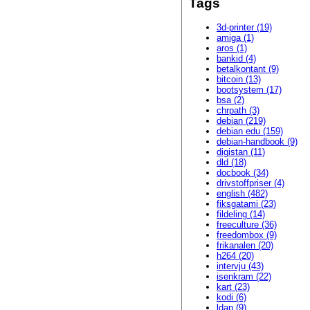
Tags
3d-printer (19)
amiga (1)
aros (1)
bankid (4)
betalkontant (9)
bitcoin (13)
bootsystem (17)
bsa (2)
chrpath (3)
debian (219)
debian edu (159)
debian-handbook (9)
digistan (11)
dld (18)
docbook (34)
drivstoffpriser (4)
english (482)
fiksgatami (23)
fildeling (14)
freeculture (36)
freedombox (9)
frikanalen (20)
h264 (20)
intervju (43)
isenkram (22)
kart (23)
kodi (6)
ldap (9)