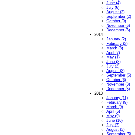
June (4)
July (6)
August (2)
September (2)
October (9)
November (6)
December (3)
2014
January (2)
February (3)
March (8)
April (7)
May (1)
June (2)
July (2)
August (2)
September (5)
October (6)
November (3)
December (5)
2013
January (11)
February (9)
March (9)
April (6)
May (9)
June (10)
July (7)
August (3)
September (5)