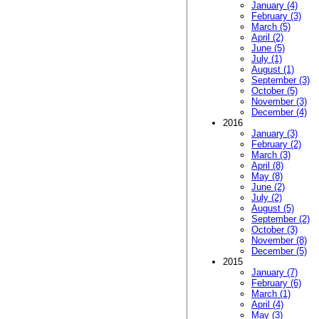
January (4)
February (3)
March (5)
April (2)
June (5)
July (1)
August (1)
September (3)
October (5)
November (3)
December (4)
2016
January (3)
February (2)
March (3)
April (8)
May (8)
June (2)
July (2)
August (5)
September (2)
October (3)
November (8)
December (5)
2015
January (7)
February (6)
March (1)
April (4)
May (3)