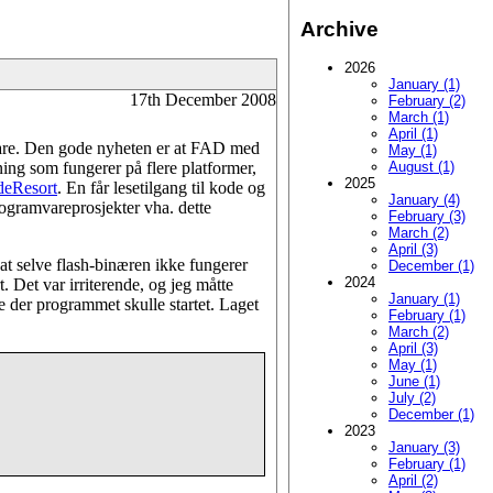
Archive
2026
January (1)
17th December 2008
February (2)
March (1)
April (1)
vare. Den gode nyheten er at FAD med
May (1)
sning som fungerer på flere platformer,
August (1)
2025
eResort
. En får lesetilgang til kode og
January (4)
rogramvareprosjekter vha. dette
February (3)
March (2)
April (3)
at selve flash-binæren ikke fungerer
December (1)
2024
 Det var irriterende, og jeg måtte
January (1)
 der programmet skulle startet. Laget
February (1)
March (2)
April (3)
May (1)
June (1)
July (2)
December (1)
2023
January (3)
February (1)
April (2)