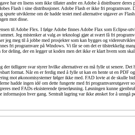
ave har en lisens som ikke tillater andre en Adobe å distribuere deres
es Flash i sine distribusjoner. Adobe Flash er ikke fri programvare. 
eg spurte utviklerne om de hadde testet med alternative utgaver av Fl
ingen mot disse.
sensen til Adobe Flex. I følge Adobe finnes Adobe Flax som Eclipse-utv
rammet. Jeg mistenker at valg av teknologi gjør at svært få fri programva
enser jeg meg til å jobbe med prosjekter som kan bygges og videreutvikle
finnes fri programvare på Windows. Vi får se om det er tilstrekkelig man
n for deling, der en legger ut koden men det ikke er klart hvem som skal
 der tidligere svar styrer hvilke alternativer en må fylle ut senere. Det
esbart format. Når en er ferdig med å fylle ut kan en hente ut en PDF og 
ering mot økonomisystemer følger ikke med. FAD lovte at de skulle bidra 
iklerne hadde ingen idé om dette fungerte med fri programvareutgaver
ntegreres med FADs eksisterende tjenerløsning. Løsningen kunne gjenbr
mme informasjon hver gang. Sentralt lagring var ikke ønsket for å unngå 