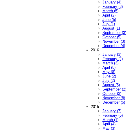
January (4)
February (3)
March (5)
April (2)
June (5)
July (1)
August (1)
September (3)
October (5)
November (3)
December (4)
2016
January (3)
February (2)
March (3)
April (8)
May (8)
June (2)
July (2)
August (5)
September (2)
October (3)
November (8)
December (5)
2015
January (7)
February (6)
March (1)
April (4)
May (3)