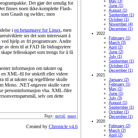
May (3)
 programpakke. Det gjør det umulig for
June (1)
Det finnes noen ikke-komplette Flash-
August (1)
ash som Gnash og swfdec, men
September (1)
October (1)
November (4)
December (1)
idelse i
en betautgave for Linux
, men
2022
reutviklere ser det som interessant å
February (1)
s ved hjelp av fri programvare. Andre
March (3)
ge av dem til at FAD får bidragsytere
April (2)
 skape fellesskapet som trengs for å få
June (2)
July (1)
September (1)
October (1)
 henter informasjon om takster og
December (1)
en XML-fil for utskrift eller videre
2021
til at takster og regelfilene skulle
January (2)
February (1)
 som Mono. .NET-utgaven skulle være
May (1)
uke personinformasjon vha. XML-filer
June (1)
personvernspørsmål, selv om dette
July (3)
August (1)
September (1)
October (1)
Tags:
norsk
,
nuug
.
December (1)
2020
February (2)
Created by
Chronicle v4.6
March (2)
April (2)