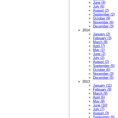
June (4)
July (6)
August (2)
September (2)
October (9)
November (6)
December (3)
2014
January (2)
February (3)
March (8)
April (7)
May (1)
June (2)
July (2)
August (2)
September (5)
October (6)
November (3)
December (5)
2013
January (11)
February (9)
March (9)
April (6)
May (9)
June (10)
July (7)
August (3)
September (5)