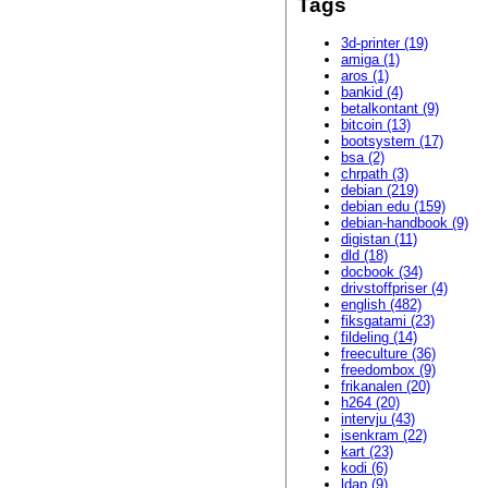
Tags
3d-printer (19)
amiga (1)
aros (1)
bankid (4)
betalkontant (9)
bitcoin (13)
bootsystem (17)
bsa (2)
chrpath (3)
debian (219)
debian edu (159)
debian-handbook (9)
digistan (11)
dld (18)
docbook (34)
drivstoffpriser (4)
english (482)
fiksgatami (23)
fildeling (14)
freeculture (36)
freedombox (9)
frikanalen (20)
h264 (20)
intervju (43)
isenkram (22)
kart (23)
kodi (6)
ldap (9)