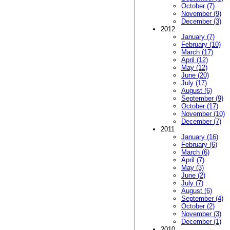
October (7)
November (9)
December (3)
2012
January (7)
February (10)
March (17)
April (12)
May (12)
June (20)
July (17)
August (6)
September (9)
October (17)
November (10)
December (7)
2011
January (16)
February (6)
March (6)
April (7)
May (3)
June (2)
July (7)
August (6)
September (4)
October (2)
November (3)
December (1)
2010