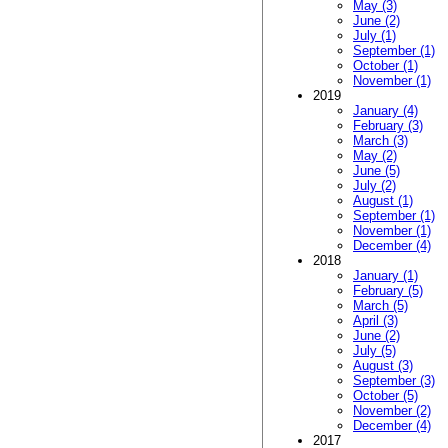
May (3)
June (2)
July (1)
September (1)
October (1)
November (1)
2019
January (4)
February (3)
March (3)
May (2)
June (5)
July (2)
August (1)
September (1)
November (1)
December (4)
2018
January (1)
February (5)
March (5)
April (3)
June (2)
July (5)
August (3)
September (3)
October (5)
November (2)
December (4)
2017