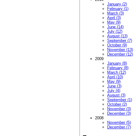
January (2)
February (1)
March (3)
April (3)
May (9)
June (14)
July (12)
August (13)
September (7)
October (9)
November (13)
December (12)
2009
January (8)
February (8)
March (12)
April (10)
May (9)
June (3)
July (4)
August (3)
September (1)
October (2)
November (3)
December (3)
2008
November (5)
December (7)