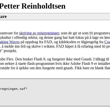
Petter Reinholdtsen
vare
gramvare for
skriving av reiseregninger
, som de gir ut som fri program
ingskultur i offentlig sektor, og denne gang har hatt fokus på å lage en lø
aking Waves
på oppdrag fra FAD, og kildekoden er tilgjengelig fra
Cod
. å melde inn feil og skrive i wikien. FAD håper å få erfaring med fri p
t" prosjekt.
e Flex. Den bruker Flash 9, og fungerer ikke med Gnash. I tillegg til 
nekter å starte flash-programmet hvis ikke Adobe Flash 9 er installert.
tside for å sjekke om den fungerte med gnash. Fikk bare en blank flate
regningen.swf"
