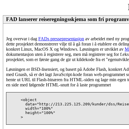
FAD lanserer reiseregningsskjema som fri program
Jeg overvar i dag
FADs pressepresentasjon
av arbeidet med ny pro
dette prosjektet demonstrerer vilje til å gå foran i å etablere en del
konkret Linux, MacOS X og Windows. Løsningen er utviklet av
M
dokumentasjon uten å registrere seg, men må registrere seg for f.eks
prosjektet, som er første gang de gir ut kildekode fra et "egenutvikle
Løsningen er BSD-lisensiert, og basert på Adobe Flash, konkret Adob
med Gnash, så er det lagt JavaScript-kode foran web-programmet som 
hente ut URL til Flash-binæren fra HTML-siden og lage min egen tes
en side med følgende HTML-snutt for å laste programmet
<object

  data="http://213.225.125.209/kunder/dss/Reise
  width="100%"

  height="100%"

>