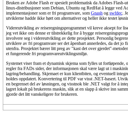
Bruken av Adobe Flash er spesielt problematisk da Adobes Flash-utg
linux-distribusjoner som Debian, Ubuntu og RedHat å legge ved Adob
implementasjoner som er fri programvare, som
Gnash
og
swfdec
. J
utviklerne hadde ikke hørt om alternativer og heller ikke testet løsn
Videreutvikling av reiseregningsprogrammet vil kreve aksept for li
jeg vet ikke om denne er tilstrekkelig for å bygge reiseregningsprog
involvere seg i videreutvikling av dette prosjektet. Personlig begr
utviklere av fri programvare ser det åpenbart annerledes, da det jo 
utenfra. Prosjektet bærer litt preg av "kast det over gjerdet"-metode
et fungerende fri programvareutviklingsmiljø.
Systemet viser fram et dynamisk skjema som fylles ut fortløpende, og
regler fra FADs sider, der informasjonen skal være lagt ut i maskinl
lagring/behandling. Skjemaet er kun klientbiten, og eventuell integr
holdes oppdatert. Konvertering til PDF var visst .NET-basert. Utv
en begrenset del av løsningen, og visstnok ble .NET valgt for å i
lagret lokalt på brukerens maskin, slik at en slapp å skrive inn sa
gjorde det litt vanskeligere for brukeren.