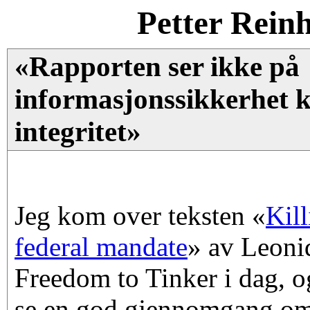
Petter Rein
«Rapporten ser ikke på
informasjonssikkerhet kn
integritet»
Jeg kom over teksten «
Kill
federal mandate
» av Leoni
Freedom to Tinker i dag, o
se en god gjennomgang om 