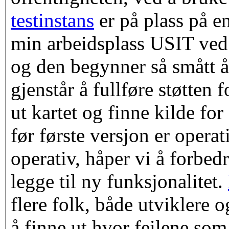
testinstans
er på plass på e
min arbeidsplass USIT ved 
og den begynner så smått å
gjenstår å fullføre støtten 
ut kartet og finne kilde for
før første versjon er operat
operativ, håper vi å forbedr
legge til ny funksjonalitet.
flere folk, både utviklere o
å finne ut hvor feilene som