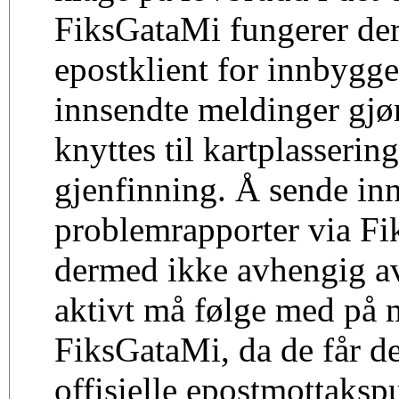
FiksGataMi fungerer de
epostklient for innbygge
innsendte meldinger gjør
knyttes til kartplasserin
gjenfinning. Å sende in
problemrapporter via Fi
dermed ikke avhengig 
aktivt må følge med på 
FiksGataMi, da de får de
offisielle epostmottaksp