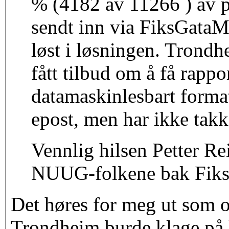
% (4182 av 11266 ) av 
sendt inn via FiksGataM
løst i løsningen. Tron
fått tilbud om å få rappo
datamaskinlesbart format
epost, men har ikke takke
Vennlig hilsen Petter Re
NUUG-folkene bak Fik
Det høres for meg ut som 
Trondheim burde klage p