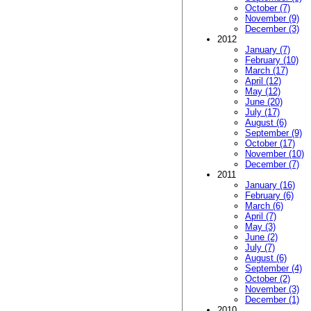
October (7)
November (9)
December (3)
2012
January (7)
February (10)
March (17)
April (12)
May (12)
June (20)
July (17)
August (6)
September (9)
October (17)
November (10)
December (7)
2011
January (16)
February (6)
March (6)
April (7)
May (3)
June (2)
July (7)
August (6)
September (4)
October (2)
November (3)
December (1)
2010