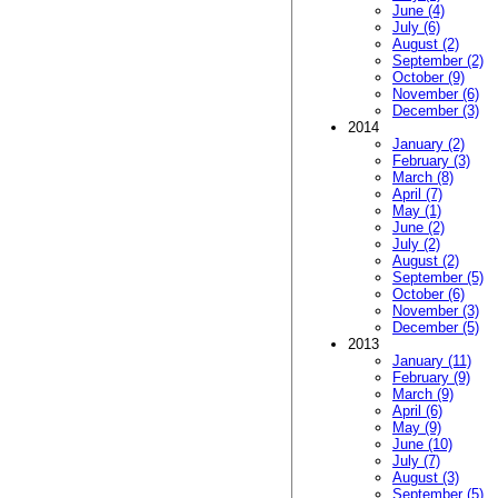
June (4)
July (6)
August (2)
September (2)
October (9)
November (6)
December (3)
2014
January (2)
February (3)
March (8)
April (7)
May (1)
June (2)
July (2)
August (2)
September (5)
October (6)
November (3)
December (5)
2013
January (11)
February (9)
March (9)
April (6)
May (9)
June (10)
July (7)
August (3)
September (5)