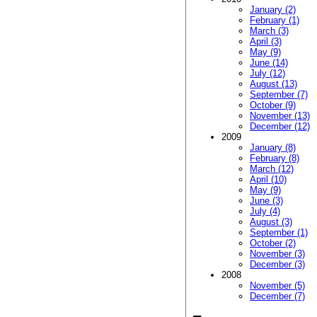
January (2)
February (1)
March (3)
April (3)
May (9)
June (14)
July (12)
August (13)
September (7)
October (9)
November (13)
December (12)
2009
January (8)
February (8)
March (12)
April (10)
May (9)
June (3)
July (4)
August (3)
September (1)
October (2)
November (3)
December (3)
2008
November (5)
December (7)