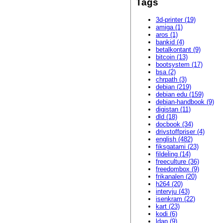
Tags
3d-printer (19)
amiga (1)
aros (1)
bankid (4)
betalkontant (9)
bitcoin (13)
bootsystem (17)
bsa (2)
chrpath (3)
debian (219)
debian edu (159)
debian-handbook (9)
digistan (11)
dld (18)
docbook (34)
drivstoffpriser (4)
english (482)
fiksgatami (23)
fildeling (14)
freeculture (36)
freedombox (9)
frikanalen (20)
h264 (20)
intervju (43)
isenkram (22)
kart (23)
kodi (6)
ldap (9)