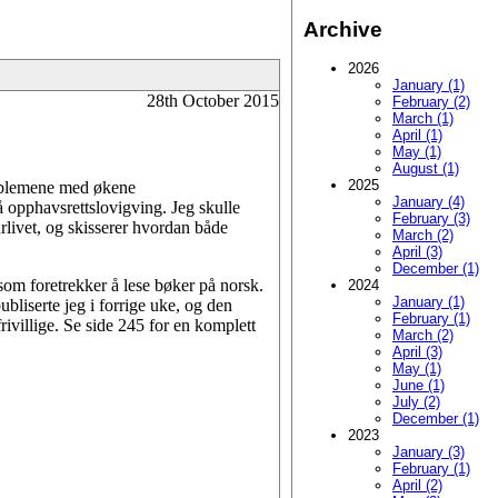
Archive
2026
January (1)
28th October 2015
February (2)
March (1)
April (1)
May (1)
August (1)
2025
roblemene med økene
January (4)
å opphavsrettslovigving. Jeg skulle
February (3)
livet, og skisserer hvordan både
March (2)
April (3)
December (1)
som foretrekker å lese bøker på norsk.
2024
January (1)
liserte jeg i forrige uke, og den
February (1)
rivillige. Se side 245 for en komplett
March (2)
April (3)
May (1)
June (1)
July (2)
December (1)
2023
January (3)
February (1)
April (2)