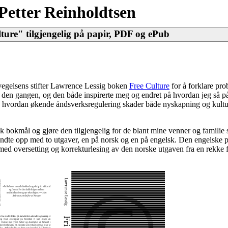
Petter Reinholdtsen
ture" tilgjengelig på papir, PDF og ePub
vegelsens stifter Lawrence Lessig boken
Free Culture
for å forklare p
n den gangen, og den både inspirerte meg og endret på hvordan jeg så p
 hvordan økende åndsverksregulering skader både nyskapning og kultur
 bokmål og gjøre den tilgjengelig for de blant mine venner og familie 
ndte opp med to utgaver, en på norsk og en på engelsk. Den engelske pub
 med oversetting og korrekturlesing av den norske utgaven fra en rekke f