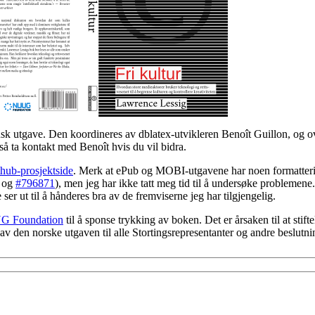
ansk utgave. Den koordineres av dblatex-utvikleren Benoît Guillon, og 
 så ta kontakt med Benoît hvis du vil bidra.
thub-prosjektside
. Merk at ePub og MOBI-utgavene har noen formatter
og
#796871
), men jeg har ikke tatt meg tid til å undersøke problemene
r ut til å hånderes bra av de fremviserne jeg har tilgjengelig.
 Foundation
til å sponse trykking av boken. Det er årsaken til at stif
i av den norske utgaven til alle Stortingsrepresentanter og andre beslutn