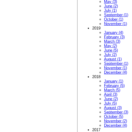
May (3)
June (2)
July (1)
September (1)
October (1)
November (1)
2019
January (4)
February (3)
March (3)
May (2)
June (5)
July (2)
August (1)
September (1)
November (1)
December (4)
2018
January (1)
February (5)
March (5)
April (3)
June (2)
July (5)
August (3)
September (3)
October (5)
November (2)
December (4)
2017