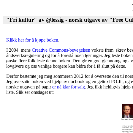
"Fri kultur" av @lessig - norsk utgave av "Free Cul
Klikk her for å kjøpe boken
.
I 2004, mens
Creative Commons-bevegelsen
vokste frem, skrev be
åndsverksregulering og for å foreslå noen løsninger. Jeg leste boke
ønske flere folk leste denne boken. Den gir en god gjennomgang av
lovgivere og oss vanlige borgere kan bidra for å få slutt på dette.
Derfor bestemte jeg meg sommeren 2012 for å oversette den til norsk
Jeg oversatte boken ved hjelp av docbook og en gettext PO-fil, og e
norske utgaven på papir
er nå klar for salg
. Jeg fikk heldigvis hjelp
liste. Slik ser omslaget ut: