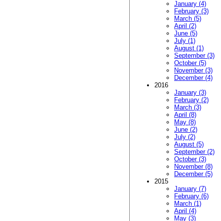
January (4)
February (3)
March (5)
April (2)
June (5)
July (1)
August (1)
September (3)
October (5)
November (3)
December (4)
2016
January (3)
February (2)
March (3)
April (8)
May (8)
June (2)
July (2)
August (5)
September (2)
October (3)
November (8)
December (5)
2015
January (7)
February (6)
March (1)
April (4)
May (3)