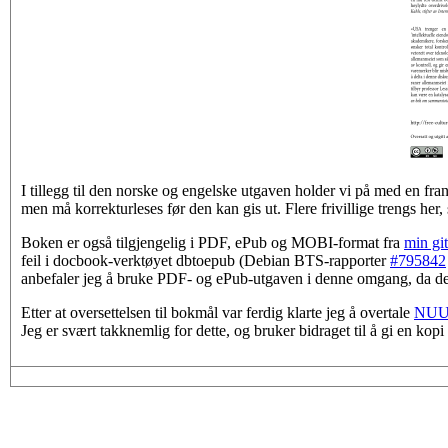
I tillegg til den norske og engelske utgaven holder vi på med en fr
men må korrekturleses før den kan gis ut. Flere frivillige trengs her,
Boken er også tilgjengelig i PDF, ePub og MOBI-format fra
min gi
feil i docbook-verktøyet dbtoepub (Debian BTS-rapporter
#795842
anbefaler jeg å bruke PDF- og ePub-utgaven i denne omgang, da de se
Etter at oversettelsen til bokmål var ferdig klarte jeg å overtale
NUUG
Jeg er svært takknemlig for dette, og bruker bidraget til å gi en kop