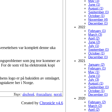
May (3)
June (1)
August (1)
September (1)
October (1)
November (4)
December (1)
2022
February (1)
March (3)
April (2)
June (2)
July (1)
oversettelsen var komplett denne uka
September (1)
October (1)
December (1)
ingsproblemer som jeg tror kommer av
2021
January (2)
. For de som vil ha elektronisk kopi
February (1)
May (1)
June (1)
telsens logo er på baksiden av omslaget.
July (3)
ingstakere her i Norge.
August (1)
September (1)
October (1)
Tags:
docbook
,
freeculture
,
norsk
.
December (1)
2020
February (2)
Created by
Chronicle v4.6
March (2)
April (2)