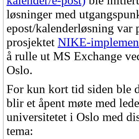
kalender/e-post)
ble initier
løsninger med utgangspunk
epost/kalenderløsning var 
prosjektet
NIKE-implemen
å rulle ut MS Exchange ved
Oslo.
For kun kort tid siden ble 
blir et åpent møte med led
universitetet i Oslo med d
tema: