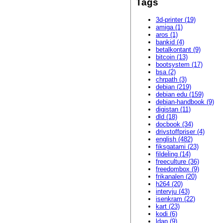
Tags
3d-printer (19)
amiga (1)
aros (1)
bankid (4)
betalkontant (9)
bitcoin (13)
bootsystem (17)
bsa (2)
chrpath (3)
debian (219)
debian edu (159)
debian-handbook (9)
digistan (11)
dld (18)
docbook (34)
drivstoffpriser (4)
english (482)
fiksgatami (23)
fildeling (14)
freeculture (36)
freedombox (9)
frikanalen (20)
h264 (20)
intervju (43)
isenkram (22)
kart (23)
kodi (6)
ldap (9)