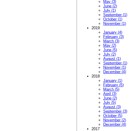
May (3)
June (2)
July (1)
September (1)
October (1)
November (1)
2019
January (4)
February (3)
March (3)
May (2)
June (5)
July (2)
August (1)
September (1)
November (1)
December (4)
2018
January (1)
February (5)
March (5)
April (3)
June (2)
July (5)
August (3)
September (3)
October (5)
November (2)
December (4)
2017