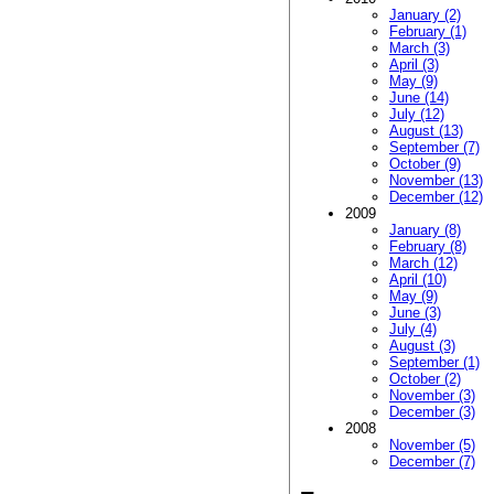
January (2)
February (1)
March (3)
April (3)
May (9)
June (14)
July (12)
August (13)
September (7)
October (9)
November (13)
December (12)
2009
January (8)
February (8)
March (12)
April (10)
May (9)
June (3)
July (4)
August (3)
September (1)
October (2)
November (3)
December (3)
2008
November (5)
December (7)