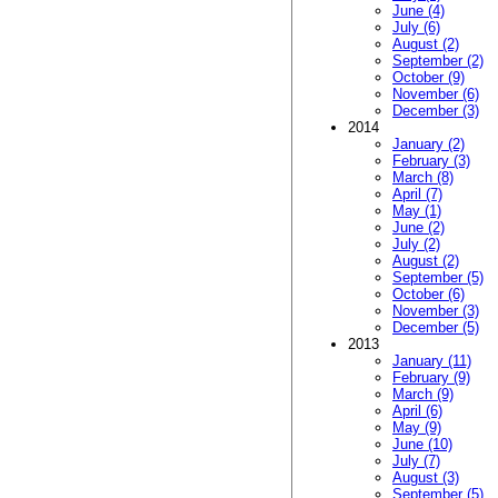
June (4)
July (6)
August (2)
September (2)
October (9)
November (6)
December (3)
2014
January (2)
February (3)
March (8)
April (7)
May (1)
June (2)
July (2)
August (2)
September (5)
October (6)
November (3)
December (5)
2013
January (11)
February (9)
March (9)
April (6)
May (9)
June (10)
July (7)
August (3)
September (5)