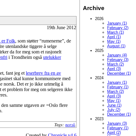
Archive
2026
January (1)
19th June 2012
February (2)
March (1)
April (1)
 er Folk
, som støtter “rumenerne”, de
May (1)
re utenlandske tiggere å selge
August (1)
2025
irker da for meg som et rasjonelt
January (4)
nfri
i Trondheim også
utelukker
February (3)
March (2)
April (3)
t, fant jeg et
leserbrev fra en av
December (1)
2024
magasinet skal kunne kommunisere med
January (1)
 norsk. Det er jo ikke urimelig å
February (1)
t et problem for meg om selgeren ikke
March (2)
res.
April (3)
May (1)
pe den samme utgaven av =Oslo flere
June (1)
July (2)
o.
December (1)
2023
January (3)
Tags:
norsk
.
February (1)
April (2)
Created by
Chronicle v4.6