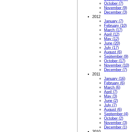
October (7)
November (9)
December (3)
2012
January (7)
February (10)
March (17)
April (12)
May (12)
June (20)
July (17)
August (6)
September (9)
October (17)
November (10)
December (7)
2011
January (16)
February (6)
March (6)
April (7)
May (3)
June (2)
July (7)
August (6)
September (4)
October (2)
November (3)
December (1)
2010