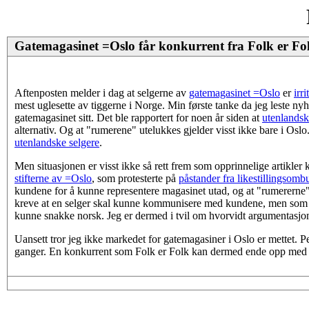
Gatemagasinet =Oslo får konkurrent fra Folk er Fo
Aftenposten melder i dag at selgerne av
gatemagasinet =Oslo
er
irr
mest uglesette av tiggerne i Norge. Min første tanke da jeg leste ny
gatemagasinet sitt. Det ble rapportert for noen år siden at
utenlandsk
alternativ. Og at "rumerene" utelukkes gjelder visst ikke bare i Oslo
utenlandske selgere
.
Men situasjonen er visst ikke så rett frem som opprinnelige artikler
stifterne av =Oslo
, som protesterte på
påstander fra likestillingsom
kundene for å kunne representere magasinet utad, og at "rumererne" 
kreve at en selger skal kunne kommunisere med kundene, men som kj
kunne snakke norsk. Jeg er dermed i tvil om hvorvidt argumentasjone
Uansett tror jeg ikke markedet for gatemagasiner i Oslo er mettet.
ganger. En konkurrent som Folk er Folk kan dermed ende opp med å g