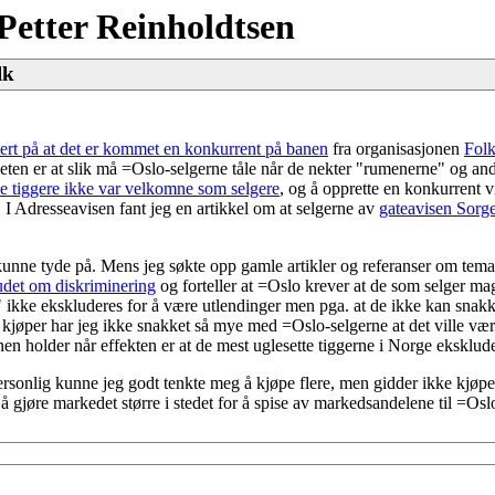
Petter Reinholdtsen
lk
itert på at det er kommet en konkurrent på banen
fra organisasjonen
Folk
heten er at slik må =Oslo-selgerne tåle når de nekter "rumenerne" og and
e tiggere ikke var velkomne som selgere
, og å opprette en konkurrent v
. I Adresseavisen fant jeg en artikkel om at selgerne av
gateavisen Sorge
 kunne tyde på. Mens jeg søkte opp gamle artikler og referanser om temae
budet om diskriminering
og forteller at =Oslo krever at de som selger 
ikke ekskluderes for å være utlendinger men pga. at de ikke kan snakke
øper har jeg ikke snakket så mye med =Oslo-selgerne at det ville vær
n holder når effekten er at de mest uglesette tiggerne i Norge eksklude
 Personlig kunne jeg godt tenkte meg å kjøpe flere, men gidder ikke kjø
jøre markedet større i stedet for å spise av markedsandelene til =Osl