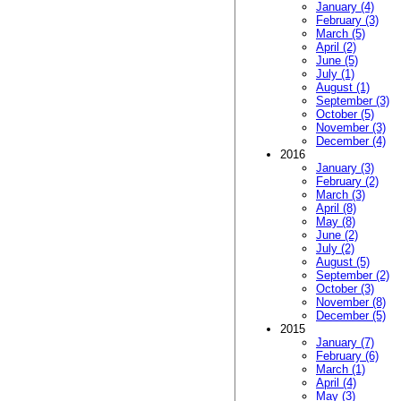
January (4)
February (3)
March (5)
April (2)
June (5)
July (1)
August (1)
September (3)
October (5)
November (3)
December (4)
2016
January (3)
February (2)
March (3)
April (8)
May (8)
June (2)
July (2)
August (5)
September (2)
October (3)
November (8)
December (5)
2015
January (7)
February (6)
March (1)
April (4)
May (3)