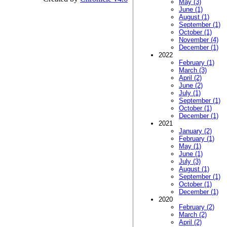
May (3)
June (1)
August (1)
September (1)
October (1)
November (4)
December (1)
2022
February (1)
March (3)
April (2)
June (2)
July (1)
September (1)
October (1)
December (1)
2021
January (2)
February (1)
May (1)
June (1)
July (3)
August (1)
September (1)
October (1)
December (1)
2020
February (2)
March (2)
April (2)