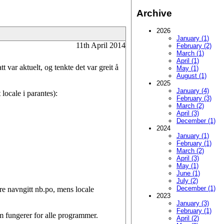
Archive
2026
January (1)
11th April 2014
February (2)
March (1)
April (1)
t var aktuelt, og tenkte det var greit å
May (1)
August (1)
2025
January (4)
locale i parantes):
February (3)
March (2)
April (3)
December (1)
2024
January (1)
February (1)
March (2)
April (3)
May (1)
June (1)
July (2)
December (1)
re navngitt nb.po, mens locale
2023
January (3)
February (1)
m fungerer for alle programmer.
April (2)