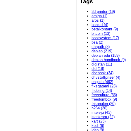
Tags
3d-printer (19)
amiga (1)
aros (1)
bankid (4)
betalkontant (9)
bitcoin (13)
bootsystem (17)
bsa (2)
chrpath (3)
debian (219)
debian edu (159)
debian-handbook (9)
digistan (11)
dld (18)
docbook (34)
drivstoffpriser (4)
english (482)
fiksgatami (23)
fildeling (14)
freeculture (36)
freedombox (9)
frikanalen (20)
h264 (20)
intervju (43)
isenkram (22)
kart (23)
kodi (6)
ldap (9)