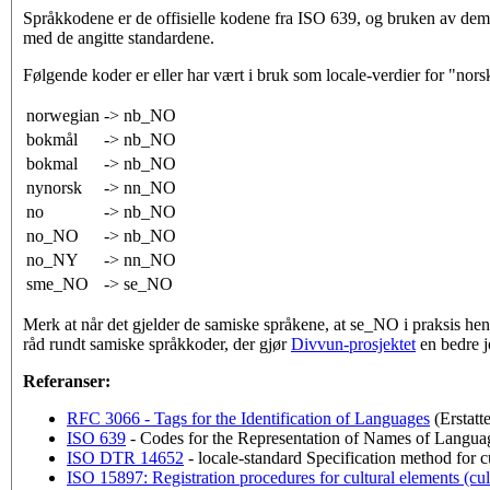
Språkkodene er de offisielle kodene fra ISO 639, og bruken av dem
med de angitte standardene.
Følgende koder er eller har vært i bruk som locale-verdier for "nors
norwegian
-> nb_NO
bokmål
-> nb_NO
bokmal
-> nb_NO
nynorsk
-> nn_NO
no
-> nb_NO
no_NO
-> nb_NO
no_NY
-> nn_NO
sme_NO
-> se_NO
Merk at når det gjelder de samiske språkene, at se_NO i praksis hen
råd rundt samiske språkkoder, der gjør
Divvun-prosjektet
en bedre j
Referanser:
RFC 3066 - Tags for the Identification of Languages
(Erstatt
ISO 639
- Codes for the Representation of Names of Langua
ISO DTR 14652
- locale-standard Specification method for c
ISO 15897: Registration procedures for cultural elements (cult