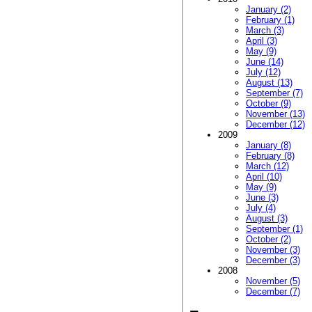
January (2)
February (1)
March (3)
April (3)
May (9)
June (14)
July (12)
August (13)
September (7)
October (9)
November (13)
December (12)
2009
January (8)
February (8)
March (12)
April (10)
May (9)
June (3)
July (4)
August (3)
September (1)
October (2)
November (3)
December (3)
2008
November (5)
December (7)