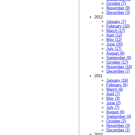
October (7)
November (9)
December (3)
2012
January (7)
February (10)
March (17)
April (12)
May (12)
June (20)
July (17)
August (6)
September (9)
October (17)
November (10)
December (7)
2011
January (16)
February (6)
March (6)
April (7)
May (3)
June (2)
July (7)
August (6)
September (4)
October (2)
November (3)
December (1)
2010