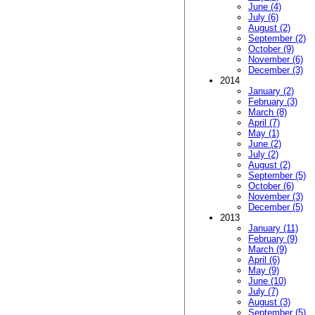
June (4)
July (6)
August (2)
September (2)
October (9)
November (6)
December (3)
2014
January (2)
February (3)
March (8)
April (7)
May (1)
June (2)
July (2)
August (2)
September (5)
October (6)
November (3)
December (5)
2013
January (11)
February (9)
March (9)
April (6)
May (9)
June (10)
July (7)
August (3)
September (5)