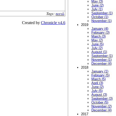
May (3)
June (2)
July (1)
Tags:
norsk
.
September (1)
October (1)
November (1)
Created by
Chronicle v4.6
2019
January (4)
February (3)
March (3)
May (2)
June (5)
July (2)
August (1)
September (1)
November (1)
December (4)
2018
January (1)
February (5)
March (5)
April (3)
June (2)
July (5)
August (3)
September (3)
October (5)
November (2)
December (4)
2017