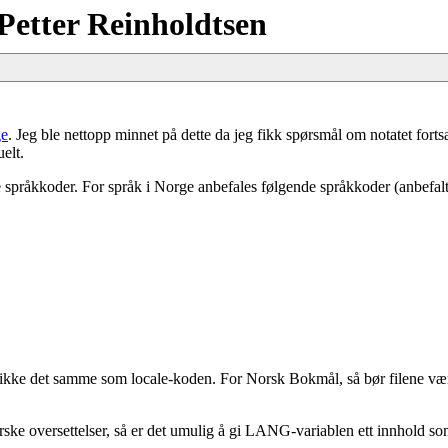
Petter Reinholdtsen
ge
. Jeg ble nettopp minnet på dette da jeg fikk spørsmål om notatet fortsat
uelt.
språkkoder. For språk i Norge anbefales følgende språkkoder (anbefalt 
er ikke det samme som locale-koden. For Norsk Bokmål, så bør filene væ
rske oversettelser, så er det umulig å gi LANG-variablen ett innhold so