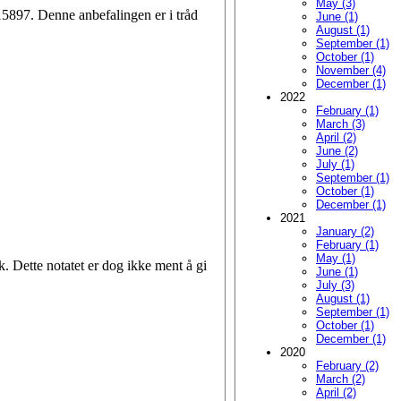
May (3)
5897. Denne anbefalingen er i tråd
June (1)
August (1)
September (1)
October (1)
November (4)
December (1)
2022
February (1)
March (3)
April (2)
June (2)
July (1)
September (1)
October (1)
December (1)
2021
January (2)
February (1)
May (1)
. Dette notatet er dog ikke ment å gi
June (1)
July (3)
August (1)
September (1)
October (1)
December (1)
2020
February (2)
March (2)
April (2)