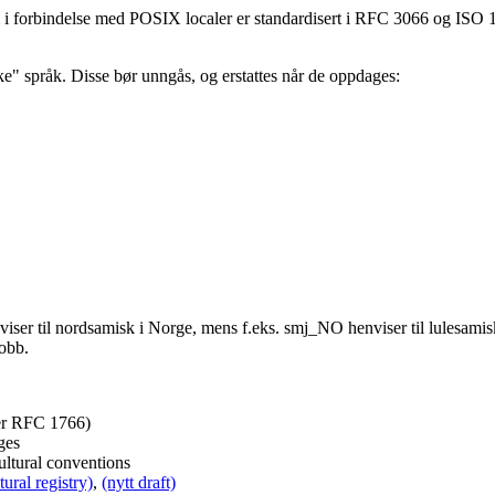
 i forbindelse med POSIX localer er standardisert i RFC 3066 og ISO 1
ke" språk. Disse bør unngås, og erstattes når de oppdages:
viser til nordsamisk i Norge, mens f.eks. smj_NO henviser til lulesamisk
obb.
er RFC 1766)
ges
ultural conventions
ural registry)
,
(nytt draft)