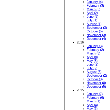
January (4)
February (3)
March (5)
April (2)
June (5)
July (1)
August (1)
September (3)
October (5)
November (3)
December (4)
2016
January (3)
February (2)
March (3)
April (8)
May (8)
June (2)
July (2)
August (5)
September (2)
October (3)
November (8)
December (5)
2015
January (7)
February (6)
March (1)
April (4)
May (3)