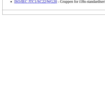
ISO/IEC JTC1/SC22/WG20
- Gruppen for i18n-standardiser