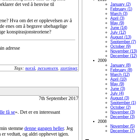
klarer det ved å henvise til
January (2)
February (1)
March (3)
April (3)
orene? Hva om det er opplevelsen av å
May (9)
r de enes om å begrave ubehagelige
June (14)
ige konspirasjonsteoriene?
July (12)
August (13)
September (7)
October (9)
min adresse
November (13)
December (12)
2009
January (8)
Tags:
norsk
,
personvern
,
stortinget
.
February (8)
March (12)
April (10)
May (9)
June (3)
July (4)
August (3)
7th September 2017
September (1)
October (2)
le få se
». Det er en interessant
November (3)
December (3)
2008
November (5)
ke min stemme
denne gangen heller
. Jeg
December (7)
er vedtatt, og aldri opphevet igjen.