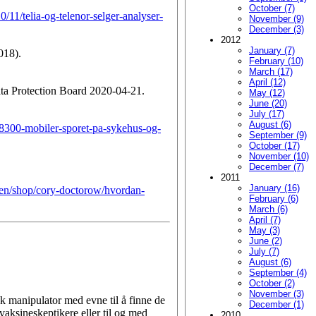
October (7)
0/11/telia-og-telenor-selger-analyser-
November (9)
December (3)
2012
January (7)
018).
February (10)
March (17)
April (12)
ata Protection Board 2020-04-21.
May (12)
June (20)
July (17)
August (6)
8300-mobiler-sporet-pa-sykehus-og-
September (9)
October (17)
November (10)
December (7)
2011
January (16)
/en/shop/cory-doctorow/hvordan-
February (6)
March (6)
April (7)
May (3)
June (2)
July (7)
August (6)
September (4)
October (2)
November (3)
sk manipulator med evne til å finne de
December (1)
 vaksineskeptikere eller til og med
2010