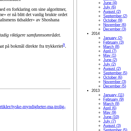
June (4)
July (6)
ed en forklaring om sine algoritmer,
August (2)
» er nå blitt det vanlig brukte ordet
September (2)
talismens tidsalder» av Shoshana
October (9)
November (6)
December (3)
2014
stadig viktigere samfunnsområdet.
January (2)
February (3)
9
at på bokmål direkte fra trykkeriet
.
March (8)
April (7)
May (1)
June (2)
July (2)
August (2)
September (5)
October (6)
November (3)
December (5)
2013
January (11)
February (9)
March (9)
rtikler/tyske-myndigheter-ma-trolig-
April (6)
May (9)
June (10)
July (7)
August (3)
September (5)