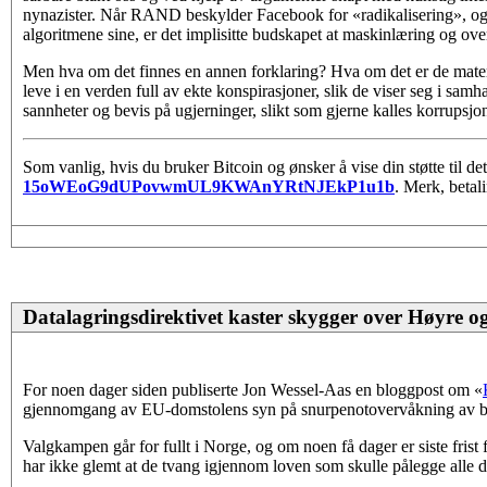
nynazister. Når RAND beskylder Facebook for «radikalisering», og nå
algoritmene sine, er det implisitte budskapet at maskinlæring og ov
Men hva om det finnes en annen forklaring? Hva om det er de materi
leve i en verden full av ekte konspirasjoner, slik de viser seg i s
sannheter og bevis på ugjerninger, slikt som gjerne kalles korrupsj
Som vanlig, hvis du bruker Bitcoin og ønsker å vise din støtte til de
15oWEoG9dUPovwmUL9KWAnYRtNJEkP1u1b
. Merk, betal
Datalagringsdirektivet kaster skygger over Høyre o
For noen dager siden publiserte Jon Wessel-Aas en bloggpost om «
gjennomgang av EU-domstolens syn på snurpenotovervåkning av befo
Valgkampen går for fullt i Norge, og om noen få dager er siste frist
har ikke glemt at de tvang igjennom loven som skulle pålegge alle da