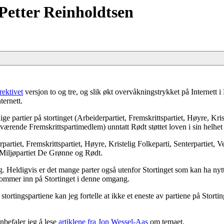
Petter Reinholdtsen
rektivet
versjon to og tre, og slik økt overvåkningstrykket på Internett i
ternett.
ge partier på stortinget (Arbeiderpartiet, Fremskrittspartiet, Høyre, Kris
nværende Fremskrittspartimedlem) unntatt Rødt støttet loven i sin helhet 
partiet, Fremskrittspartiet, Høyre, Kristelig Folkeparti, Senterpartiet, 
 Miljøpartiet De Grønne og Rødt.
 valg. Heldigvis er det mange parter også utenfor Stortinget som kan ha 
e kommer inn på Stortinget i denne omgang.
ortingspartiene kan jeg fortelle at ikke et eneste av partiene på Storti
nbefaler jeg å lese
artiklene fra Jon Wessel-Aas
om temaet.