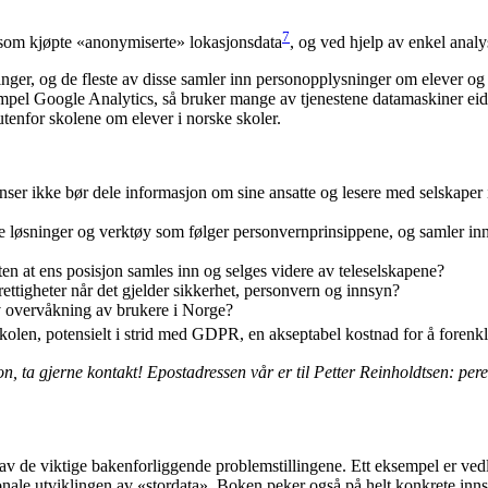
7
som kjøpte «anonymiserte» lokasjonsdata
, og ved hjelp av enkel analys
sninger, og de fleste av disse samler inn personopplysninger om elever o
ksempel Google Ana­lytics, så bruker mange av tjenestene datamaskiner e
utenfor skolene om elever i norske skoler.
tanser ikke bør dele informasjon om sine ansatte og lesere med selskape
e løsninger og verk­tøy som følger personvernprinsippene, og samler inn
n at ens posisjon sam­les inn og selges videre av teleselskapene?
ettigheter når det gjelder sikkerhet, personvern og innsyn?
v overvåkning av bru­kere i Norge?
 skolen, potensielt i strid med GDPR, en akseptabel kostnad for å foren
n, ta gjerne kontakt! Epostadressen vår er til Petter Reinholdtsen: pe
g av de viktige bakenforliggende problem­stillingene. Ett eksempel er ved
jonale utviklingen av «stordata». Boken peker også på helt konkrete inn