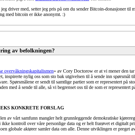
t jeg driver med, setter jeg pris på om du sender Bitcoin-donasjoner til 
ing med bitcoin er ikke anonymt. :)
ring av befolkningen?
e overvåkningskapitalismen
» av Cory Doctorow er at vi mener den tar 
nspirerte nylig oss som sto bak utgivelsen til å sende inn spørsmål t
re. Spørsmålene er sendt til samtlige partier som er representert på stor
aden med å sende til alle, så vi begrenset oss til de som er representert p
SEKS KONKRETE FORSLAG
delen av vårt sam­funn mangler helt grunnleggende demokratiske kjøreregle
ikke kontroll over våre personlige data og er helt frarøvet et digitalt pr
noen globale aktører samler data om alle. Denne utviklingen er preget 