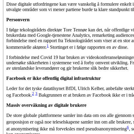
Disse digitale utfordringene kan være vanskelig å formulere enkelt in
utvalgte områder som vi mener partiene burde ta klare standpunkt til
Personvern
I følge tekologirådets direktør Tore Tennøe kan det, når offentlige
brukerdata med Google-tjenestene Analytics, remarketing audiences
forbindelse med en rapport fra Teknologi­rådet som viser at en sto
1
kommersielle aktører.
Stortinget er i følge rapporten en av disse.
I forbindelse med Covid 19 har bruken av videokonferanseløsninge
undersøke sikker­heten i systemene ved å forby omvent utvikling. Fr
av utenlandske leverandører og gir brukerne slik bedre sikkerhet.
Facebook er ikke offentlig digital infrastruktur
Leder for det tyske datatilsynet BfDI, Ulrich Kelber, anbefalte sterk
2
3
og Facebook.
Bakgrunnen er at bruken av Facebook ikke er i t
Massiv overvåkning av digitale brukere
De store globale plattformene samler inn data om oss alle gjennom 
geoposisjon er også noe teleselskapene samler inn om alle brukere, 
6
at anonymisering ikke må forveksles med pseudoanonymisering
, 