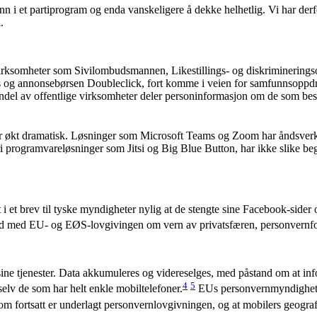
n i et parti­program og enda vanskeligere å dekke helhetlig. Vi har derf
.
 virksomheter som Sivil­ombuds­mannen, Likestillings- og diskriminering
 og an­nonsebørsen Doubleclick, fort komme i veien for samfunnsoppdr
r andel av offentlige virksomheter deler personinformasjon om de som b
r økt dramatisk. Løsninger som Microsoft Teams og Zoom har åndsverks
i programvareløsninger som Jitsi og Big Blue Button, har ikke slike be
t i et brev til tyske myndigheter nylig at de stengte sine Facebook-sider
råd med EU- og EØS-lovgivingen om vern av privatsfæren, personver
sine tjenester. Data akkumuleres og videreselges, med påstand om at i
4
5
selv de som har helt enkle mobiltelefoner.
EUs personvernmyndighet, 
som fortsatt er underlagt personvernlovgivningen, og at mobilers geograf