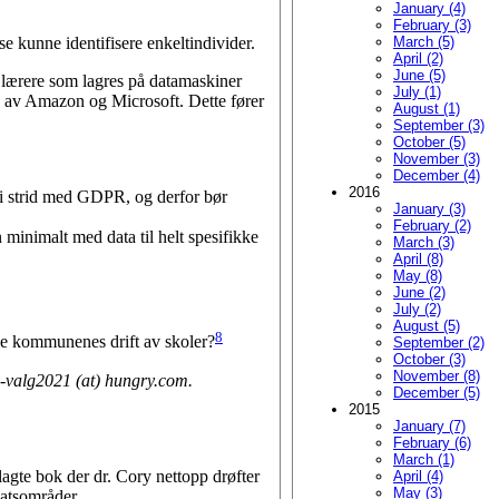
January (4)
February (3)
March (5)
e kunne identifi­sere enkeltindivider.
April (2)
June (5)
g lærere som lagres på datamaskiner
July (1)
id av Amazon og Microsoft. Dette fører
August (1)
September (3)
October (5)
November (3)
December (4)
2016
r i strid med GDPR, og derfor bør
January (3)
February (2)
 minimalt med data til helt spesifikke
March (3)
April (8)
May (8)
June (2)
July (2)
August (5)
8
kle kommunenes drift av skoler?
September (2)
October (3)
November (8)
re-valg2021 (at) hungry.com.
December (5)
2015
January (7)
February (6)
March (1)
lagte bok der dr. Cory nettopp drøfter
April (4)
May (3)
satsområder.