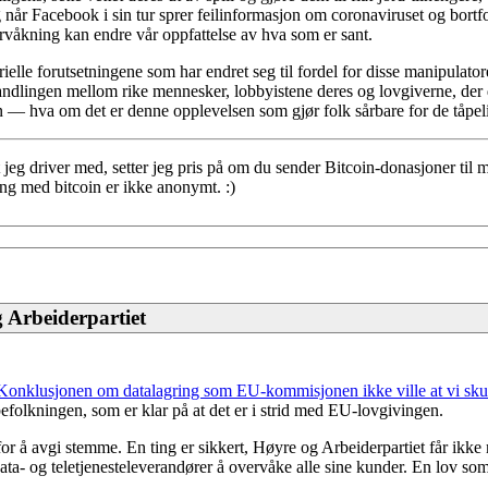
r Facebook i sin tur sprer feilinformasjon om coronaviruset og bortfor
ervåkning kan endre vår oppfattelse av hva som er sant.
elle forutsetningene som har endret seg til fordel for disse manipulat
amhandlingen mellom rike mennesker, lobbyistene deres og lovgiverne, de
on — hva om det er denne opplevelsen som gjør folk sårbare for de tåpel
t jeg driver med, setter jeg pris på om du sender Bitcoin-donasjoner til 
ing med bitcoin er ikke anonymt. :)
g Arbeiderpartiet
Konklusjonen om datalagring som EU-kommisjonen ikke ville at vi skul
lkningen, som er klar på at det er i strid med EU-lovgivingen.
 for å avgi stemme. En ting er sikkert, Høyre og Arbeiderpartiet får ik
ta- og teletjenesteleverandører å overvåke alle sine kunder. En lov som 