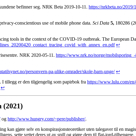
r kundene befinner seg. NRK Beta 2019-10-11.
https://nrkbeta.no/2019/1
privacy-conscientious use of mobile phone data.
Sci Data
5,
180286 (2
tracing tools in the context of the COVID-19 outbreak. The European D
guidelines_20200420_contact_tracing_covid_with_annex_en.pdf
↩
krisesentre. NRK 2020-05-11.
https://www.nrk.no/norge/mobilsporing_-
atatilsynet.no/personvern-pa-ulike-omrader/skole-barn-unge/
↩
. I tillegg er den tilgjengelig som papirbok fra
https://www.lulu.com/en
↩
 (2021)
/
og
http://www.hungry.com/~pere/publisher/
.
ng kan gjøre selv en konspirasjonsteoretiker uten talegaver til en magi
gens, sette vettet deres ut av spill og gjøre dem til flat-jord-tilhengere,