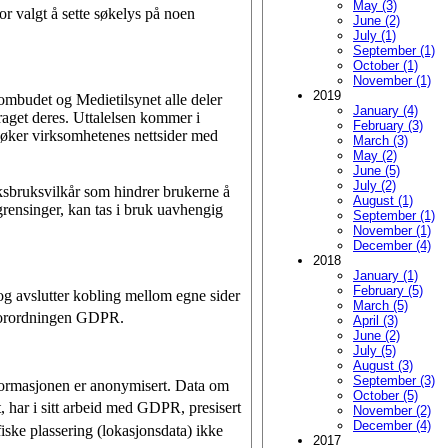
May (3)
or valgt å sette søkelys på noen
June (2)
July (1)
September (1)
October (1)
November (1)
2019
sombudet og Medietilsynet alle deler
January (4)
aget deres. Uttalelsen kommer i
February (3)
esøker virksomhetenes nettsider med
March (3)
May (2)
June (5)
July (2)
bruksvilkår som hindrer bruk­erne å
August (1)
grensinger, kan tas i bruk uavhengig
September (1)
November (1)
December (4)
2018
January (1)
February (5)
 og avslutter kobling mellom egne sider
March (5)
nforordningen GDPR.
April (3)
June (2)
July (5)
August (3)
September (3)
nformasjonen er anonymisert. Data om
October (5)
har i sitt arbeid med GDPR, presisert
November (2)
December (4)
iske plassering (lokasjonsdata) ikke
2017