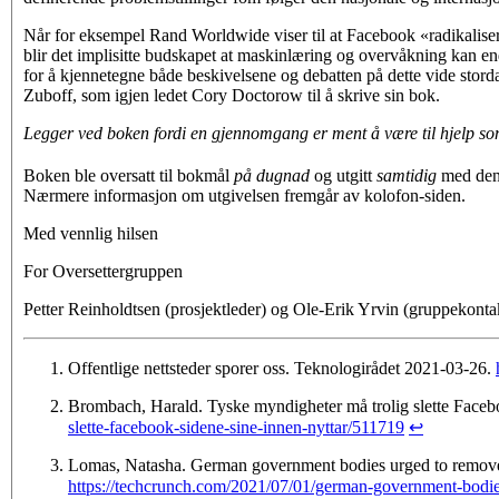
Når for eksempel Rand Worldwide viser til at Facebook «radikalisere
blir det implisitte bud­skapet at maskinlæring og overvåkning kan en
for å kjennetegne både beskivelsene og debatten på dette vide stor
Zuboff, som igjen ledet Cory Doctorow til å skrive sin bok.
Legger ved boken fordi en gjennomgang er ment å være til hjelp som 
Boken ble oversatt til bokmål
på dugnad
og utgitt
samtidig
med den e
Nærmere informasjon om utgivelsen frem­går av kolofon-siden.
Med vennlig hilsen
For Oversettergruppen
Petter Reinholdtsen (prosjektleder) og Ole-Erik Yrvin (gruppekonta
Offentlige nettsteder sporer oss. Teknologirådet 2021-03-26.
Brombach, Harald. Tyske myndigheter må trolig slette Facebo
slette-facebook-sidene-sine-innen-nyttar/511719
↩
Lomas, Natasha. German government bodies urged to remove
https://techcrunch.com/2021/07/01/german-government-bodie