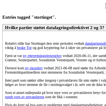
Entries tagged "stortinget".
Hvilke partier støttet datalagringsdirektivet 2 og 3?
Relativt stille har Stortinget den siste perioden vedtatt
datalagringsdi
viktig å
bruke Tor
og god kryptering for å sikre sin privatsfære på In
Først ut var
ny etterretningstjenestelov
vedtatt 2020-06-11, der samtli
Grønne, Senterpartiet, Sosialistisk Venstreparti, Venstre og et forhe
Dernest kom
ny ekomlov
vedtatt 2021-06-08 med støtte fra Arbeider
Fremskrittspartimedlem mot stemmene fra Sosialistisk Venstreparti,
Intet parti som støtter slike inngrep i privatsfæren får min støtte i
følger av hver stemme de får i stortingsvalget i år, selv om de ikk
Som et annet målepunkt på hvor mye vern av privatsfæren betyr for st
rundt vern av privatsfæren
som de fikk i sommer.
Hvis du lurer på hva som er problemet med datalagringsdirektivet, a