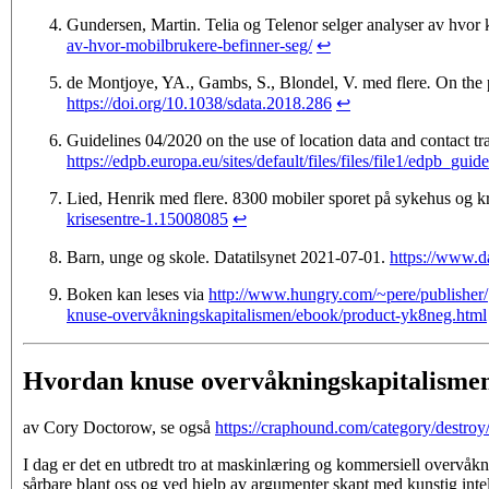
Gundersen, Martin. Telia og Telenor selger analyser av hvo
av-hvor-mobilbrukere-befinner-seg/
↩
de Montjoye, YA., Gambs, S., Blondel, V. med flere
.
On the 
https://doi.org/10.1038/sdata.2018.286
↩
Guidelines 04/2020 on the use of location data and contact 
https://edpb.europa.eu/sites/default/files/files/file1/edpb_
Lied, Henrik med flere. 8300 mobiler sporet på sykehus og 
krisesentre-1.15008085
↩
Barn, unge og skole. Datatilsynet 2021-07-01.
https://www.d
Boken kan leses via
http://www.hungry.com/~pere/publisher/
knuse-overvåkningskapi­talismen/ebook/product-yk8neg.html
Hvordan knuse overvåkningskapitalismen
av Cory Doctorow, se også
https://craphound.com/category/destroy
I dag er det en utbredt tro at maskinlæring og kommersiell overvåkni
sårbare blant oss og ved hjelp av argumenter skapt med kunstig intelli