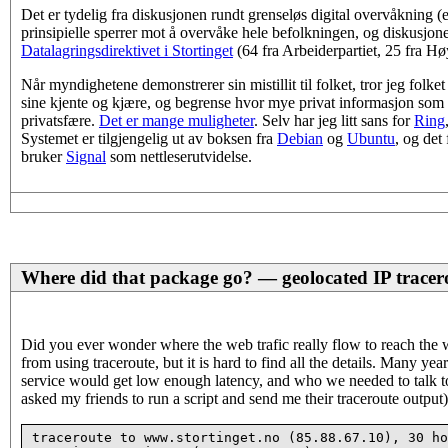
Det er tydelig fra diskusjonen rundt grenseløs digital overvåkning (
prinsipielle sperrer mot å overvåke hele befolkningen, og diskusjone
Datalagringsdirektivet i Stortinget
(64 fra Arbeiderpartiet, 25 fra Hø
Når myndighetene demonstrerer sin mistillit til folket, tror jeg folket
sine kjente og kjære, og begrense hvor mye privat informasjon so
privatsfære.
Det er mange muligheter
. Selv har jeg litt sans for
Ring
Systemet er tilgjengelig ut av boksen fra
Debian
og
Ubuntu
, og det
bruker
Signal
som nettleserutvidelse.
Where did that package go? — geolocated IP tracer
Did you ever wonder where the web trafic really flow to reach the w
from using traceroute, but it is hard to find all the details. Many y
service would get low enough latency, and who we needed to talk to 
asked my friends to run a script and send me their traceroute output)
traceroute to www.stortinget.no (85.88.67.10), 30 ho