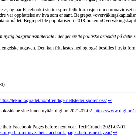
s», og når Facebook i sin tur sprer feilinformasjon om coronaviruset m
dre vår oppfattelse av hva som er sant. Begrepet «overvåkingskapitalisme
­data-området. Begrepet ble popularisert i 2018-boken «Overvåkings­kapi
nyttig bakgrunns­materiale i det generelle politiske arbeidet på dette 
ngelske utgaven. Den kan fritt lastes ned og også bestilles i trykt form
kt)
https://teknologiradet.no/offentlige-nettsteder-sporer-oss/
↩
ok-sidene sine innen nyttår. digi.no 2021-07-02.
https://www.digi.no/a
 their Facebook Pages before next year. TechCrunch 2021-07-01.
s-urged-to-remove-their-facebook-pages-before-next-year/
↩