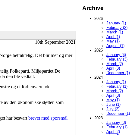
Archive
2026
January (1)
February (2)
March (1)
April (1)
May (1)
10th September 2021
August (1)
2025
January (4)
 Norge betraktelig. Det blir mer og mer
February (3)
March (2)
April (3)
telig Folkeparti, Miljøpartiet De
December (1)
da den ble vedtatt.
2024
January (1)
February (1)
Venstre og et forhenværende
March (2)
April (3)
May (1)
nytte av den økonomiske støtten som
June (1)
July (2)
December (1)
nget har besvart
brevet med spørsmål
2023
January (3)
February (1)
April (2)