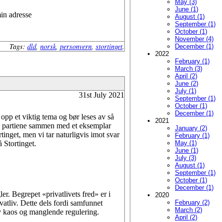
May (3)
June (1)
min adresse
August (1)
September (1)
October (1)
November (4)
Tags:
dld
,
norsk
,
personvern
,
stortinget
.
December (1)
2022
February (1)
March (3)
April (2)
June (2)
July (1)
31st July 2021
September (1)
October (1)
December (1)
opp et viktig tema og bør leses av så
2021
il partiene sammen med et eksemplar
January (2)
tinget, men vi tar naturligvis imot svar
February (1)
å Stortinget.
May (1)
June (1)
July (3)
August (1)
September (1)
October (1)
December (1)
r. Begrepet «privat­livets fred» er i
2020
ivatliv. Dette dels fordi samfunnet
February (2)
March (2)
av kaos og manglende regulering.
April (2)