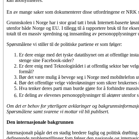
kan anonymiseres.
En av mange saker som dokumenterer disse utfordringene er NRK 
Grunnskolen i Norge har i stor grad tatt i bruk Internett-baserte lø
utenfor både Norge og EU. I tillegg til å rapportere bruk til for e
totalt til en massiv spredning og innsamling av personopplysninger 
Spørsmålene vi stiller til de politiske partiene er som følger:
Er dere enige med det tyske datatilsynet om at offentlige ins
stenge sine Facebook-sider?
Er dere enig med Teknologirådet i at offentlig sektor bør velg
formål?
Bør det være mulig å bevege seg i Norge med mobiltelefon ute
Bør det offentlige velge videoløsninger som sikrer brukernes r
Hva tenker deres parti man burde gjøre for å forhindre massi
Er deling av elevenes personopplysninger til aktører utenfor
Om det er behov for ytterligere avklaringer og bakgrunnsinformasjo
Spørsmålene samt svarene vi mottar vil bli publisert.
Den internasjonale bakgrunnen
Internasjonalt pågår det en stadig bredere faglig og politisk drøftin
definerende problem­stillinger fom følger den nasjonale og internas