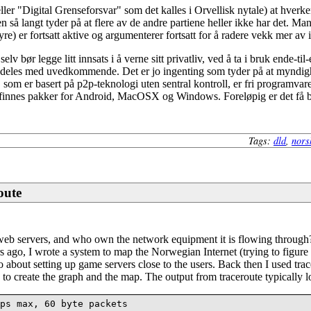
eller "Digital Grenseforsvar" som det kalles i Orvellisk nytale) at hver
n så langt tyder på at flere av de andre partiene heller ikke har det. M
yre) er fortsatt aktive og argumenterer fortsatt for å radere vekk mer av
 selv bør legge litt innsats i å verne sitt privatliv, ved å ta i bruk end
m deles med uvedkommende. Det er jo ingenting som tyder på at myndig
, som er basert på p2p-teknologi uten sentral kontroll, er fri programvare
 finnes pakker for Android, MacOSX og Windows. Foreløpig er det få b
Tags:
dld
,
nors
oute
eb servers, and who own the network equipment it is flowing through? It
ears ago, I wrote a system to map the Norwegian Internet (trying to figur
about setting up game servers close to the users. Back then I used tra
 to create the graph and the map. The output from traceroute typically lo
ps max, 60 byte packets
