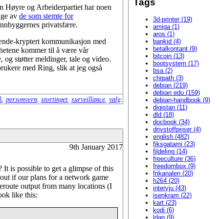
Tags
ken Høyre og Arbeiderpartiet har noen
ange av
de som stemte for
3d-printer (19)
 innbyggernes privatsfære.
amiga (1)
aros (1)
e-til-ende-kryptert kommunikasjon med
bankid (4)
betalkontant (9)
hetene kommer til å være vår
bitcoin (13)
, og støtter meldinger, tale og video.
bootsystem (17)
rukere med Ring, slik at jeg også
bsa (2)
chrpath (3)
debian (219)
debian edu (159)
k
,
personvern
,
stortinget
,
surveillance
,
valg
.
debian-handbook (9)
digistan (11)
dld (18)
docbook (34)
drivstoffpriser (4)
english (482)
fiksgatami (23)
9th January 2017
fildeling (14)
freeculture (36)
freedombox (9)
 is possible to get a glimpse of this
frikanalen (20)
e out if our plans for a network game
h264 (20)
ceroute output from many locations (I
intervju (43)
ok like this:
isenkram (22)
kart (23)
kodi (6)
ldap (9)