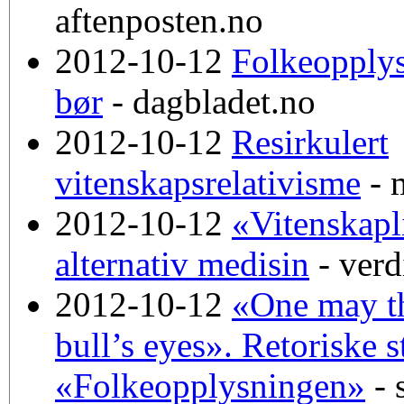
aftenposten.no
2012-10-12
Folkeopplys
bør
- dagbladet.no
2012-10-12
Resirkulert
vitenskapsrelativisme
- 
2012-10-12
«Vitenskap
alternativ medisin
- verd
2012-10-12
«One may th
bull’s eyes». Retoriske s
«Folkeopplysningen»
- 