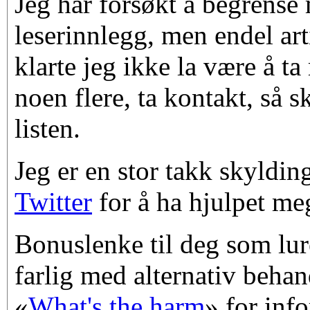
Jeg har forsøkt å begrense
leserinnlegg, men endel ar
klarte jeg ikke la være å t
noen flere, ta kontakt, så s
listen.
Jeg er en stor takk skylding
Twitter
for å ha hjulpet meg
Bonuslenke til deg som lur
farlig med alternativ behan
«
What's the harm
» for inf