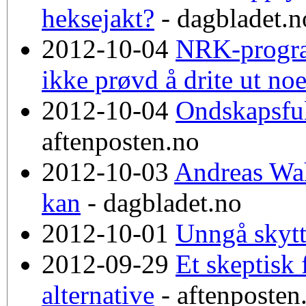
heksejakt?
- dagbladet.n
2012-10-04
NRK-program
ikke prøvd å drite ut no
2012-10-04
Ondskapsful
aftenposten.no
2012-10-03
Andreas Wah
kan
- dagbladet.no
2012-10-01
Unngå skytt
2012-09-29
Et skeptisk 
alternative
- aftenposten